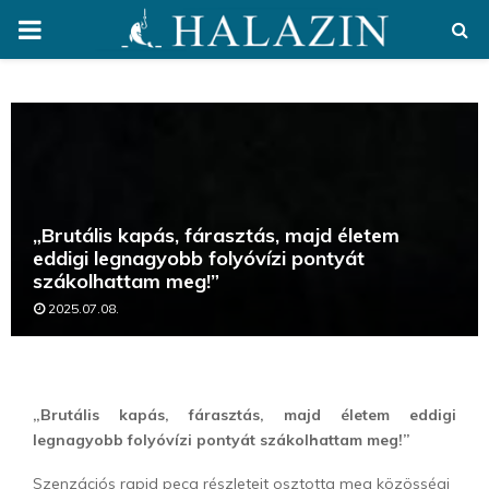
PRIMARY
MENU
„Brutális kapás, fárasztás, majd életem
eddigi legnagyobb folyóvízi pontyát
szákolhattam meg!”
2025.07.08.
„Brutális kapás, fárasztás, majd életem eddigi
legnagyobb folyóvízi pontyát szákolhattam meg!”
Szenzációs rapid peca részleteit osztotta meg közösségi