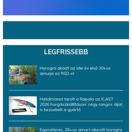
LEGFRISSEBB
Horogra akadt az idei év első 30+os
amurja az RSD-n!
Hatalmasat tarolt a Rapala az ICAST
2026 horgászkiállításon: négy rangos díjat
is bezsebelt a gyártó
Egyméteres, 26+os amurt sikerült horogra