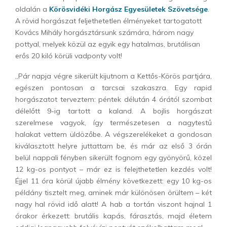
oldalán a
Körösvidéki Horgász Egyesületek Szövetsége
.
A rövid horgászat feljethetetlen élményeket tartogatott
Kovács Mihály horgásztársunk számára, három nagy
pottyal, melyek közül az egyik egy hatalmas, brutálisan
erős 20 kiló körüli vadponty volt!
„Pár napja végre sikerült kijutnom a Kettős-Körös partjára,
egészen pontosan a tarcsai szakaszra. Egy rapid
horgászatot terveztem: péntek délután 4 órától szombat
délelőtt 9-ig tartott a kaland. A bojlis horgászat
szerelmese vagyok, így természetesen a nagytestű
halakat vettem üldözőbe. A végszerelékeket a gondosan
kiválasztott helyre juttattam be, és már az első 3 órán
belül nappali fényben sikerült fognom egy gyönyörű, közel
12 kg-os pontyot – már ez is felejthetetlen kezdés volt!
Éjjel 11 óra körül újabb élmény következett: egy 10 kg-os
példány tisztelt meg, aminek már különösen örültem – két
nagy hal rövid idő alatt! A hab a tortán viszont hajnal 1
órakor érkezett: brutális kapás, fárasztás, majd életem