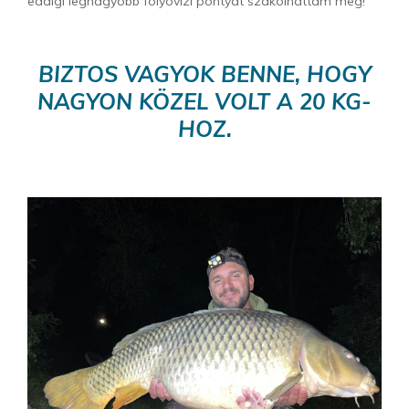
eddigi legnagyobb folyóvízi pontyát szákolhattam meg!
BIZTOS VAGYOK BENNE, HOGY
NAGYON KÖZEL VOLT A 20 KG-
HOZ.