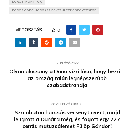
KÖRÖSI PONTYOK
KÖRÖSVIDÉKI HORGÁSZ EGYESÜLETEK SZÖVETSÉGE
MEGOSZTÁS
0
ELŐZŐ CIKK
Olyan alacsony a Duna vízállása, hogy bezárt
az ország talán legnépszerűbb
szabadstrandja
KÖVETKEZŐ CIKK
Szombaton harcsás versenyt nyert, majd
leugrott a Dunára még, és fogott egy 227
centis matuzsálemet Fülöp Sándor!