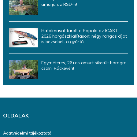
amurja az RSD-n!
Hatalmasat tarolt a Rapala az ICAST
2026 horgászkiállításon: négy rangos díjat
is bezsebelt a gyártó
Egyméteres, 26+os amurt sikerült horogra
csalni Ráckevén!
OLDALAK
Adatvédelmi tájékoztató