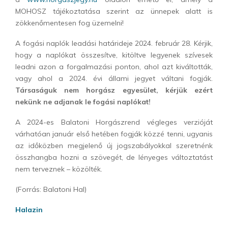
MOHOSZ tájékoztatása szerint az ünnepek alatt is
zökkenőmentesen fog üzemelni!
A fogási naplók leadási határideje 2024. február 28. Kérjik,
hogy a naplókat összesítve, kitöltve legyenek szívesek
leadni azon a forgalmazási ponton, ahol azt kiváltották,
vagy ahol a 2024. évi állami jegyet váltani fogják.
Társaságuk nem horgász egyesület, kérjük ezért
nekünk ne adjanak le fogási naplókat!
A 2024-es Balatoni Horgászrend végleges verzióját
várhatóan január első hetében fogják közzé tenni, ugyanis
az időközben megjelenő új jogszabályokkal szeretnénk
összhangba hozni a szövegét, de lényeges változtatást
nem terveznek – közölték.
(Forrás: Balatoni Hal)
Halazin