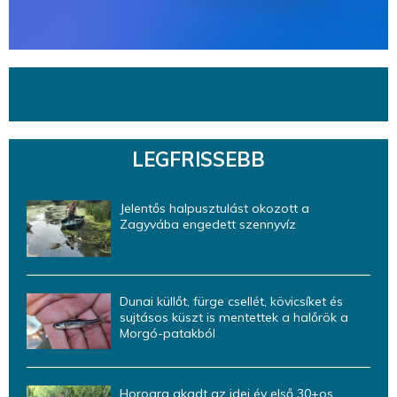
LEGFRISSEBB
Jelentős halpusztulást okozott a
Zagyvába engedett szennyvíz
Dunai küllőt, fürge csellét, kövicsíket és
sujtásos küszt is mentettek a halőrök a
Morgó-patakból
Horogra akadt az idei év első 30+os