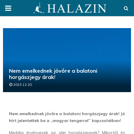
PRIMARY
MENU
Nem emelkednek jövőre a balatoni
horgászjegy árak!
2023.12.20.
Nem emelkednek jövőre a balatoni horgászjegy árak! Jó
hírt jelentettek be a „magyar tengerrel” kapcsolatban!
Meddig érvényesek az idei horgászjegyek? Mikortól és