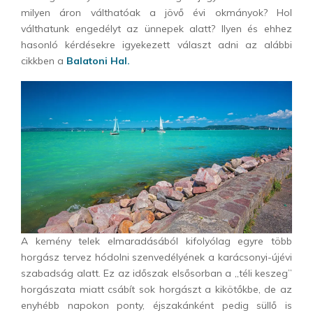
milyen áron válthatóak a jövő évi okmányok? Hol
válthatunk engedélyt az ünnepek alatt? Ilyen és ehhez
hasonló kérdésekre igyekezett választ adni az alábbi
cikkben a
Balatoni Hal.
A kemény telek elmaradásából kifolyólag egyre több
horgász tervez hódolni szenvedélyének a karácsonyi-újévi
szabadság alatt. Ez az időszak elsősorban a „téli keszeg”
horgászata miatt csábít sok horgászt a kikötőkbe, de az
enyhébb napokon ponty, éjszakánként pedig süllő is