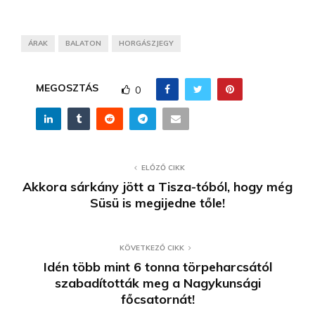
ÁRAK
BALATON
HORGÁSZJEGY
MEGOSZTÁS
0
ELŐZŐ CIKK
Akkora sárkány jött a Tisza-tóból, hogy még
Süsü is megijedne tőle!
KÖVETKEZŐ CIKK
Idén több mint 6 tonna törpeharcsától
szabadították meg a Nagykunsági
főcsatornát!