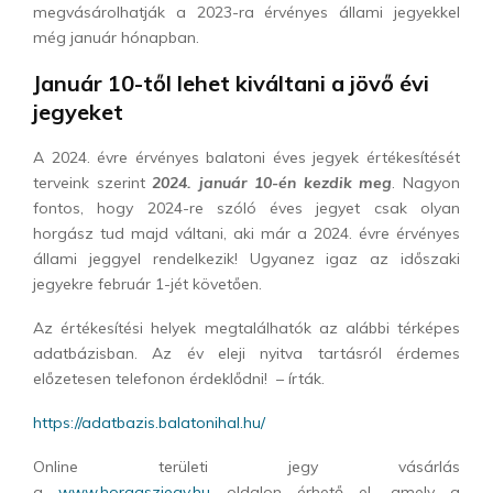
megvásárolhatják a 2023-ra érvényes állami jegyekkel
még január hónapban.
Január 10-től lehet kiváltani a jövő évi
jegyeket
A 2024. évre érvényes balatoni éves jegyek értékesítését
terveink szerint
2024. január 10-én kezdik meg
. Nagyon
fontos, hogy 2024-re szóló éves jegyet csak olyan
horgász tud majd váltani, aki már a 2024. évre érvényes
állami jeggyel rendelkezik! Ugyanez igaz az időszaki
jegyekre február 1-jét követően.
Az értékesítési helyek megtalálhatók az alábbi térképes
adatbázisban. Az év eleji nyitva tartásról érdemes
előzetesen telefonon érdeklődni! – írták.
https://adatbazis.balatonihal.hu/
Online területi jegy vásárlás
a
www.horgaszjegy.hu
oldalon érhető el, amely a