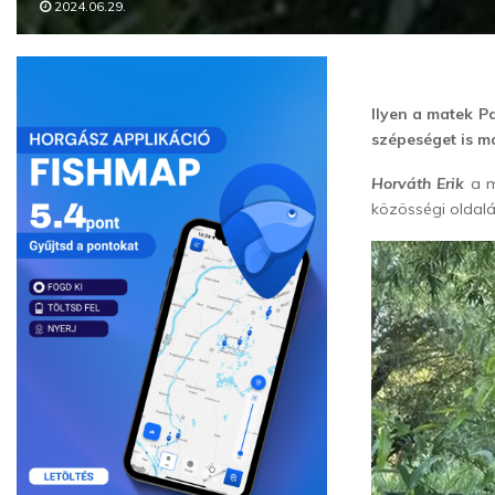
2024.06.29.
Ilyen a matek P
szépeséget is ma
Horváth Erik
a m
közösségi oldal