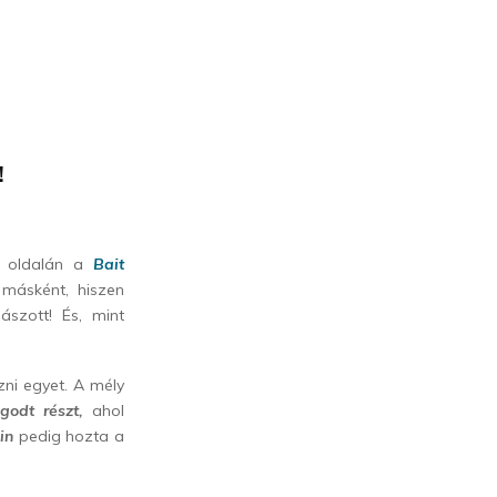
!
i oldalán a
Bait
 másként, hiszen
ászott! És, mint
ni egyet. A mély
godt részt,
ahol
in
pedig hozta a