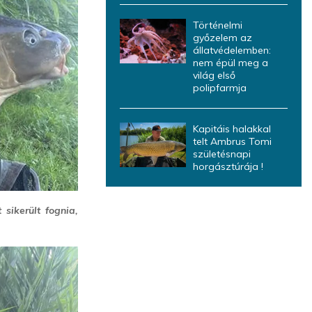
Történelmi
győzelem az
állatvédelemben:
nem épül meg a
világ első
polipfarmja
Kapitáis halakkal
telt Ambrus Tomi
születésnapi
horgásztúrája !
sikerült fognia,