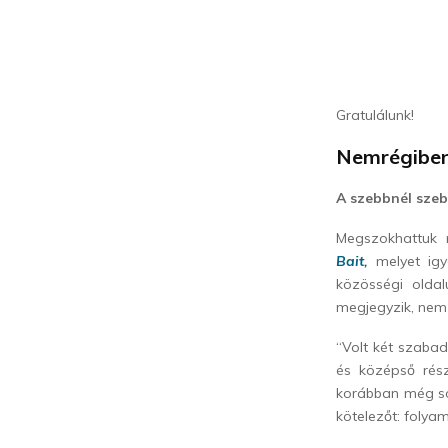
Gratulálunk!
Nemrégiben 
A szebbnél szeb
Megszokhattuk
Bait,
melyet igy
közösségi olda
megjegyzik, nem
“Volt két szaba
és középső rész
korábban még so
kötelezőt: folya