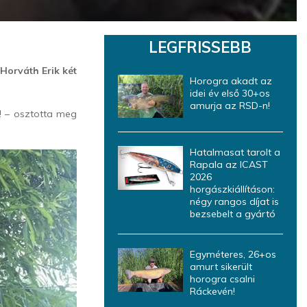
LEGFRISSEBB
Horváth Erik két
Horogra akadt az
idei év első 30+os
amurja az RSD-n!
! – osztotta meg
Hatalmasat tarolt a
Rapala az ICAST
2026
horgászkiállításon:
négy rangos díjat is
bezsebelt a gyártó
Egyméteres, 26+os
amurt sikerült
horogra csalni
Ráckevén!