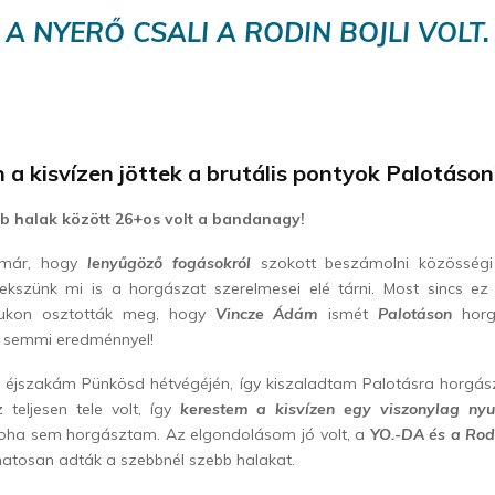
A NYERŐ CSALI A RODIN BOJLI VOLT.
a kisvízen jöttek a brutális pontyok Palotáson
b halak között 26+os volt a bandanagy!
 már, hogy
lenyűgöző fogásokról
szokott beszámolni közösség
ekszünk mi is a horgászat szerelmesei elé tárni. Most sincs ez
lukon osztották meg, hogy
Vincze Ádám
ismét
Palotáson
horg
 semmi eredménnyel!
d éjszakám Pünkösd hétvégéjén, így kiszaladtam Palotásra horgász
 teljesen tele volt, így
kerestem a kisvízen egy viszonylag nyu
ha sem horgásztam. Az elgondolásom jó volt, a
YO.-DA és a Rod
matosan adták a szebbnél szebb halakat.