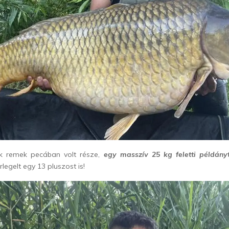
nek remek pecában volt része,
egy masszív 25 kg feletti példányt 
legelt egy 13 pluszost is!