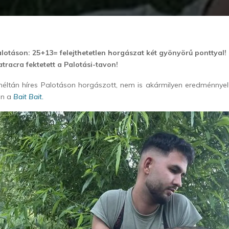
alotáson: 25+13= felejthetetlen horgászat két gyönyörű ponttyal! 
tracra fektetett a Palotási-tavon!
éltán híres Palotáson horgászott, nem is akármilyen eredménnyel
án a
Bait Bait.