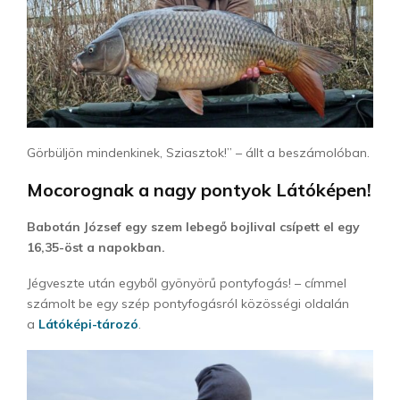
Görbüljön mindenkinek, Sziasztok!” – állt a beszámolóban.
Mocorognak a nagy pontyok Látóképen!
Babotán József egy szem lebegő bojlival csípett el egy
16,35-öst a napokban.
Jégveszte után egyből gyönyörű pontyfogás! – címmel
számolt be egy szép pontyfogásról közösségi oldalán
a
Látóképi-tározó
.