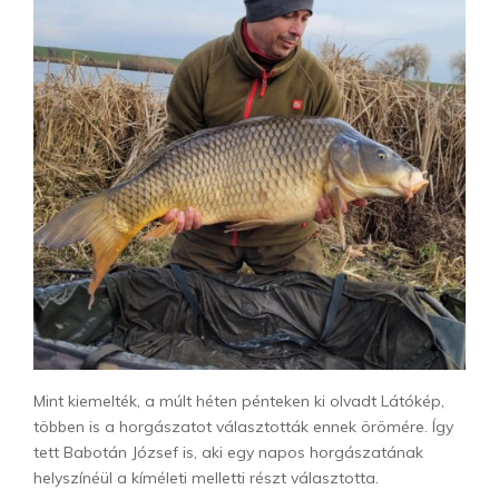
Mint kiemelték, a múlt héten pénteken ki olvadt Látókép,
többen is a horgászatot választották ennek örömére. Így
tett Babotán József is, aki egy napos horgászatának
helyszínéül a kíméleti melletti részt választotta.