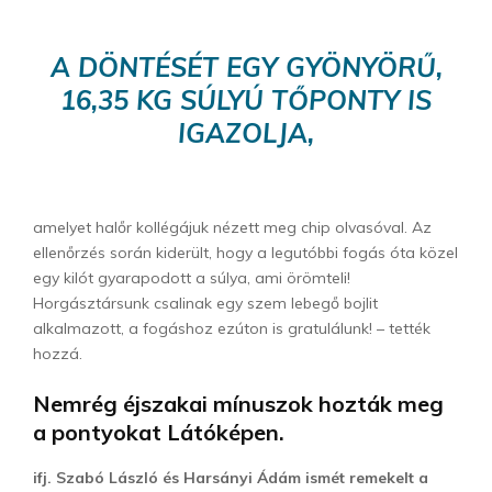
A DÖNTÉSÉT EGY GYÖNYÖRŰ,
16,35 KG SÚLYÚ TŐPONTY IS
IGAZOLJA,
amelyet halőr kollégájuk nézett meg chip olvasóval. Az
ellenőrzés során kiderült, hogy a legutóbbi fogás óta közel
egy kilót gyarapodott a súlya, ami örömteli!
Horgásztársunk csalinak egy szem lebegő bojlit
alkalmazott, a fogáshoz ezúton is gratulálunk! – tették
hozzá.
Nemrég éjszakai mínuszok hozták meg
a pontyokat Látóképen.
ifj. Szabó László és Harsányi Ádám ismét remekelt a