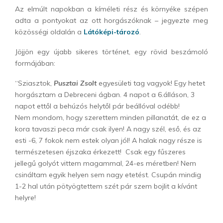
Az elmúlt napokban a kíméleti rész és környéke szépen
adta a pontyokat az ott horgászóknak – jegyezte meg
közösségi oldalán a
Látóképi-tározó
.
Jöjjön egy újabb sikeres történet, egy rövid beszámoló
formájában:
“Sziasztok,
Pusztai Zsolt
egyesületi tag vagyok! Egy hetet
horgásztam a Debreceni ágban. 4 napot a 6.álláson, 3
napot ettől a behúzós helytől pár beállóval odébb!
Nem mondom, hogy szerettem minden pillanatát, de ez a
kora tavaszi peca már csak ilyen! A nagy szél, eső, és az
esti -6, 7 fokok nem estek olyan jól! A halak nagy része is
természetesen éjszaka érkezett! Csak egy fűszeres
jellegű golyót vittem magammal, 24-es méretben! Nem
csináltam egyik helyen sem nagy etetést. Csupán mindig
1-2 hal után pötyögtettem szét pár szem bojlit a kívánt
helyre!