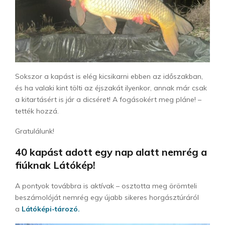
Sokszor a kapást is elég kicsikarni ebben az időszakban,
és ha valaki kint tölti az éjszakát ilyenkor, annak már csak
a kitartásért is jár a dicséret! A fogásokért meg pláne! –
tették hozzá.
Gratulálunk!
40 kapást adott egy nap alatt nemrég a
fiúknak Látókép!
A pontyok továbbra is aktívak – osztotta meg örömteli
beszámolóját nemrég egy újabb sikeres horgásztúráról
a
Látóképi-tározó.