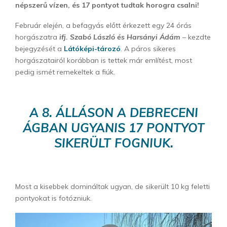
népszerű vízen, és 17 pontyot tudtak horogra csalni!
Február elején, a befagyás előtt érkezett egy 24 órás
horgászatra
ifj. Szabó László és Harsányi Ádám
– kezdte
bejegyzését a
Látóképi-tározó
.
A páros sikeres
horgászatairól korábban is tettek már említést, most
pedig ismét remekeltek a fiúk.
A 8. ÁLLÁSON A DEBRECENI
ÁGBAN UGYANIS 17 PONTYOT
SIKERÜLT FOGNIUK.
Most a kisebbek domináltak ugyan, de sikerült 10 kg feletti
pontyokat is fotózniuk.