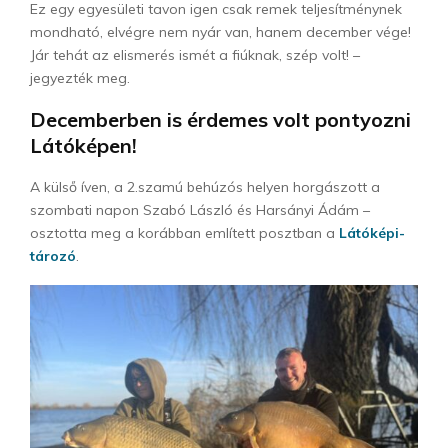
Ez egy egyesületi tavon igen csak remek teljesítménynek
mondható, elvégre nem nyár van, hanem december vége!
Jár tehát az elismerés ismét a fiúknak, szép volt! –
jegyezték meg.
Decemberben is érdemes volt pontyozni
Látóképen!
A külső íven, a 2.szamú behúzós helyen horgászott a
szombati napon Szabó László és Harsányi Ádám –
osztotta meg a korábban említett posztban a
Látóképi-
tározó
.