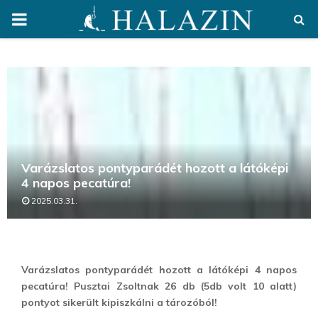
PRIMARY
MENU
Varázslatos pontyparádét hozott a látóképi
4 napos pecatúra!
2025.03.31.
Varázslatos pontyparádét hozott a látóképi 4 napos
pecatúra! Pusztai Zsoltnak 26 db (5db volt 10 alatt)
pontyot sikerült kipiszkálni a tározóból!