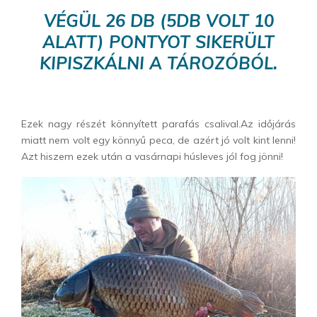
VÉGÜL 26 DB (5DB VOLT 10
ALATT) PONTYOT SIKERÜLT
KIPISZKÁLNI A TÁROZÓBÓL.
Ezek nagy részét könnyített parafás csalival.Az időjárás
miatt nem volt egy könnyű peca, de azért jó volt kint lenni!
Azt hiszem ezek után a vasárnapi húsleves jól fog jönni!