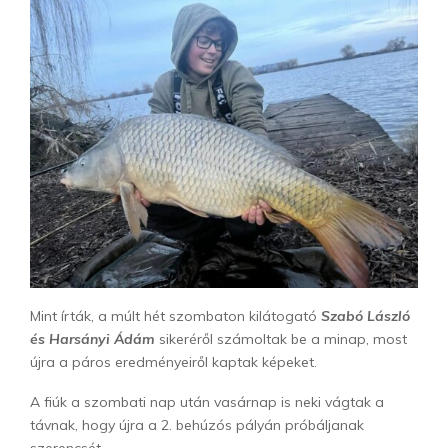
Mint írták, a múlt hét szombaton kilátogató
Szabó László
és Harsányi Ádám
sikeréről számoltak be a minap, most
újra a páros eredményeiről kaptak képeket.
A fiúk a szombati nap után vasárnap is neki vágtak a
távnak, hogy újra a 2. behúzós pályán próbáljanak
szerencsét.