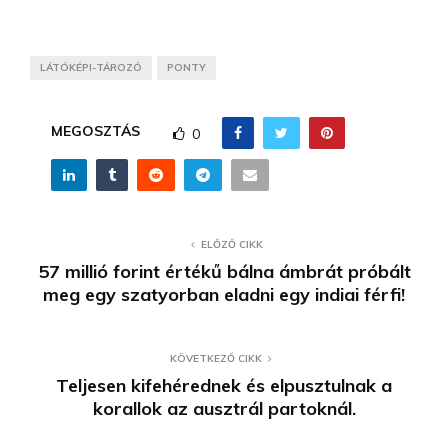
LÁTÓKÉPI-TÁROZÓ
PONTY
MEGOSZTÁS
0
ELŐZŐ CIKK
57 millió forint értékű bálna ámbrát próbált
meg egy szatyorban eladni egy indiai férfi!
KÖVETKEZŐ CIKK
Teljesen kifehérednek és elpusztulnak a
korallok az ausztrál partoknál.