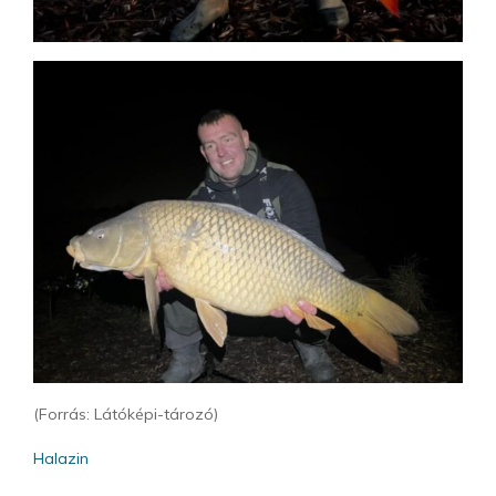
(Forrás: Látóképi-tározó)
Halazin