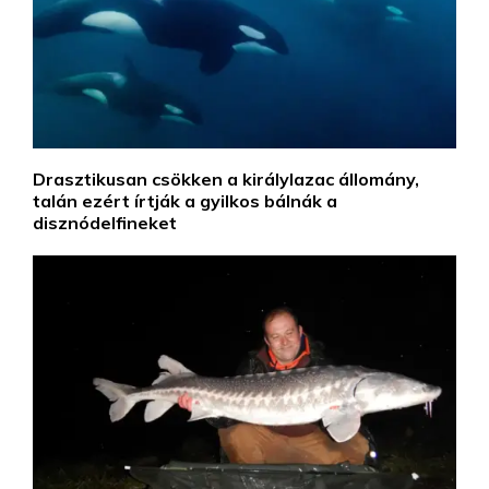
Drasztikusan csökken a királylazac állomány,
talán ezért írtják a gyilkos bálnák a
disznódelfineket