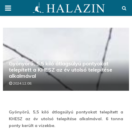
PRIMARY
MENU
Gyönyörű, 5,5 kiló átlagsúlyú pontyokat
telepített a KHESZ az év utolsó telepítése
alkalmával
2024.12.08.
Gyönyörű, 5,5 kiló átlagsúlyú pontyokat telepített a
KHESZ az év utolsó telepítése alkalmával. 6 tonna
ponty került a vizekbe.