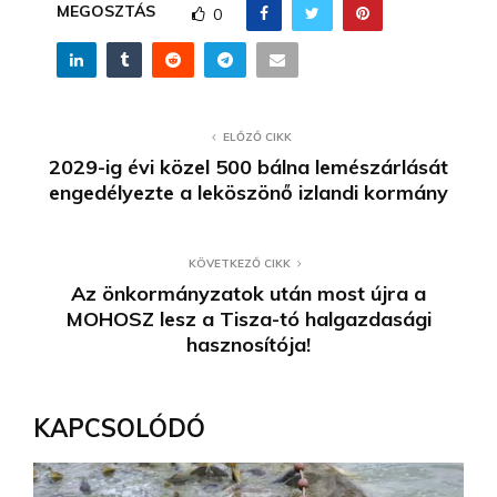
MEGOSZTÁS
0
ELŐZŐ CIKK
2029-ig évi közel 500 bálna lemészárlását
engedélyezte a leköszönő izlandi kormány
KÖVETKEZŐ CIKK
Az önkormányzatok után most újra a
MOHOSZ lesz a Tisza-tó halgazdasági
hasznosítója!
KAPCSOLÓDÓ