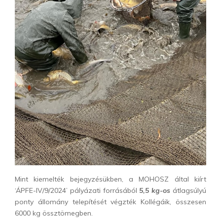
Mint kiemelték bejegyzésükben, a MOHOSZ által kiírt
‘ÁPFE-IV/9/2024’ pályázati forrásából
5,5 kg-os
átlagsúlyú
ponty állomány telepítését végzték Kollégáik, összesen
6000 kg össztömegben.