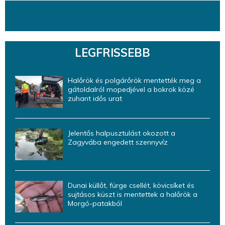
LEGFRISSEBB
Halőrök és polgárőrök mentették meg a
gátoldalról mopedjével a bokrok közé
zuhant idős urat
Jelentős halpusztulást okozott a
Zagyvába engedett szennyvíz
Dunai küllőt, fürge csellét, kövicsíket és
sujtásos küszt is mentettek a halőrök a
Morgó-patakból