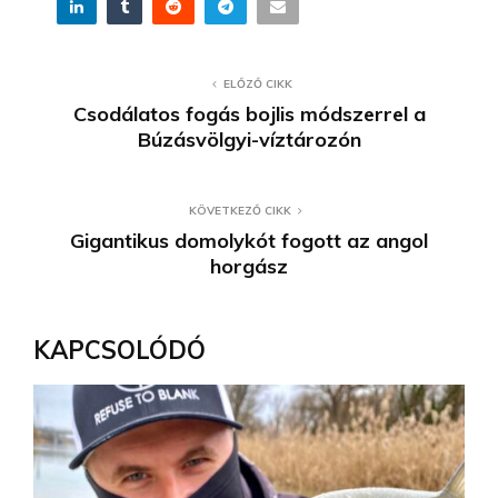
ELŐZŐ CIKK
Csodálatos fogás bojlis módszerrel a
Búzásvölgyi-víztározón
KÖVETKEZŐ CIKK
Gigantikus domolykót fogott az angol
horgász
KAPCSOLÓDÓ