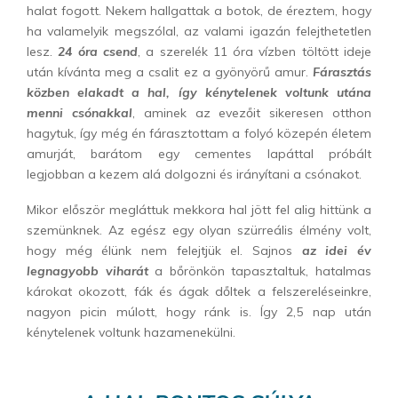
halat fogott. Nekem hallgattak a botok, de éreztem, hogy
ha valamelyik megszólal, az valami igazán felejthetetlen
lesz.
24 óra csend
, a szerelék 11 óra vízben töltött ideje
után kívánta meg a csalit ez a gyönyörű amur.
Fárasztás
közben elakadt a hal, így kénytelenek voltunk utána
menni csónakkal
, aminek az evezőit sikeresen otthon
hagytuk, így még én fárasztottam a folyó közepén életem
amurját, barátom egy cementes lapáttal próbált
legjobban a kezem alá dolgozni és irányítani a csónakot.
Mikor először megláttuk mekkora hal jött fel alig hittünk a
szemünknek. Az egész egy olyan szürreális élmény volt,
hogy még élünk nem felejtjük el. Sajnos
az idei év
legnagyobb viharát
a bőrönkön tapasztaltuk, hatalmas
károkat okozott, fák és ágak dőltek a felszereléseinkre,
nagyon picin múlott, hogy ránk is. Így 2,5 nap után
kénytelenek voltunk hazamenekülni.