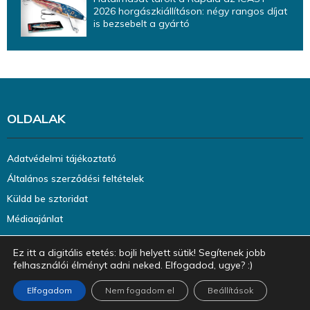
2026 horgászkiállításon: négy rangos díjat
is bezsebelt a gyártó
OLDALAK
Adatvédelmi tájékoztató
Általános szerződési feltételek
Küldd be sztoridat
Médiaajánlat
Ez itt a digitális etetés: bojli helyett sütik! Segítenek jobb
felhasználói élményt adni neked. Elfogadod, ugye? :)
Elfogadom
Nem fogadom el
Beállítások
@2023 - halazin.hu. Minden jog fenntartva.