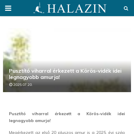
PRIMARY
MENU
Pusztító viharral érkezett a Körös-vidék idei
legnagyobb amurja!
2025.07.20.
Pusztító viharral érkezett a Körös-vidék idei
legnagyobb amurja!
Megérkezett az első 20 pluszos amur is a 2025. évi szép