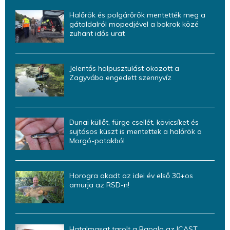
Halőrök és polgárőrök mentették meg a
gátoldalról mopedjével a bokrok közé
zuhant idős urat
Jelentős halpusztulást okozott a
Zagyvába engedett szennyvíz
Dunai küllőt, fürge csellét, kövicsíket és
sujtásos küszt is mentettek a halőrök a
Morgó-patakból
Horogra akadt az idei év első 30+os
amurja az RSD-n!
Hatalmasat tarolt a Rapala az ICAST