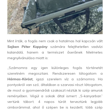
Mint írták, a fogás nem csak a hatalmas hal kapcsán vált
Sajben Péter Koppány
számára felejthetetlen vadvízi
kalanddá, hanem a természet őserőinek félelmetes
megnyilvánulása miatt is:
„Számomra egy igen különleges fogás történetét
szeretném megosztani. Rendszeresen látogatom a
Hármas-Köröst,
igazi szerelem víz a számomra. Ha
pontyokról van szó, általában a szarvasi részt látogatom,
de most a gyomaendrődi szakaszt néztük ki
szép amurok
reményében.
Végül a sokak által ismert „S-kanyarban”
vertünk tábort. 4 napos túrát terveztünk legjobb
cimborámmal, ahol ő szépen be is kezdett, több szép