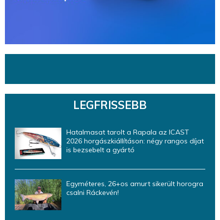
LEGFRISSEBB
Hatalmasat tarolt a Rapala az ICAST
2026 horgászkiállításon: négy rangos díjat
is bezsebelt a gyártó
Egyméteres, 26+os amurt sikerült horogra
csalni Ráckevén!