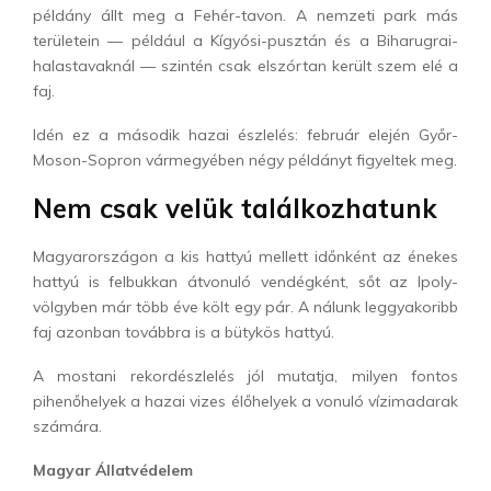
példány állt meg a Fehér-tavon. A nemzeti park más
területein — például a Kígyósi-pusztán és a Biharugrai-
halastavaknál — szintén csak elszórtan került szem elé a
faj.
Idén ez a második hazai észlelés: február elején Győr-
Moson-Sopron vármegyében négy példányt figyeltek meg.
Nem csak velük találkozhatunk
Magyarországon a kis hattyú mellett időnként az énekes
hattyú is felbukkan átvonuló vendégként, sőt az Ipoly-
völgyben már több éve költ egy pár. A nálunk leggyakoribb
faj azonban továbbra is a bütykös hattyú.
A mostani rekordészlelés jól mutatja, milyen fontos
pihenőhelyek a hazai vizes élőhelyek a vonuló vízimadarak
számára.
Magyar Állatvédelem