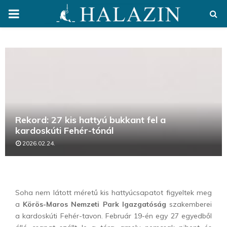
PRIMARY
MENU
Rekord: 27 kis hattyú bukkant fel a
kardoskúti Fehér-tónál
2026.02.24.
Soha nem látott méretű kis hattyúcsapatot figyeltek meg
a
Körös-Maros Nemzeti Park Igazgatóság
szakemberei
a kardoskúti Fehér-tavon. Február 19-én egy 27 egyedből