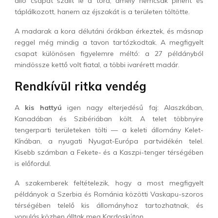
álló csapat szállt le a tóra, amely nemcsak pihent és
táplálkozott, hanem az éjszakát is a területen töltötte.
A madarak a kora délutáni órákban érkeztek, és másnap
reggel még mindig a tavon tartózkodtak. A megfigyelt
csapat különösen figyelemre méltó: a 27 példányból
mindössze kettő volt fiatal, a többi ivarérett madár.
Rendkívül ritka vendég
A
kis hattyú
igen nagy elterjedésű faj: Alaszkában,
Kanadában és Szibériában költ. A telet többnyire
tengerparti területeken tölti — a keleti állomány Kelet-
Kínában, a nyugati Nyugat-Európa partvidékén telel.
Kisebb számban a Fekete- és a Kaszpi-tenger térségében
is előfordul.
A szakemberek feltételezik, hogy a most megfigyelt
példányok a Szerbia és Románia közötti Vaskapu-szoros
térségében telelő kis állományhoz tartozhatnak, és
vonulás közben álltak meg Kardoskúton.