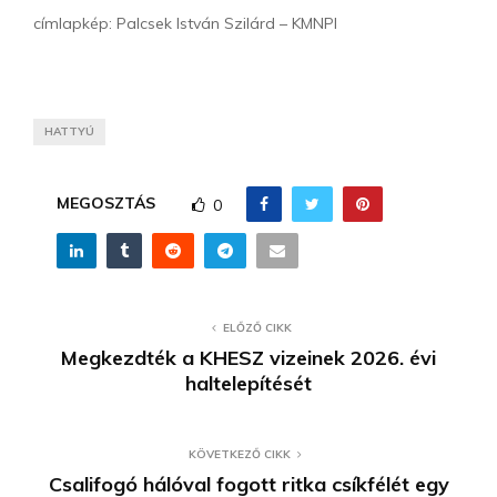
címlapkép: Palcsek István Szilárd – KMNPI
HATTYÚ
MEGOSZTÁS
0
ELŐZŐ CIKK
Megkezdték a KHESZ vizeinek 2026. évi
haltelepítését
KÖVETKEZŐ CIKK
Csalifogó hálóval fogott ritka csíkfélét egy