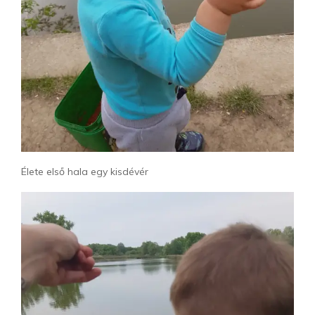
Élete első hala egy kisdévér