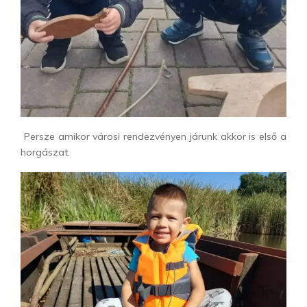
Persze amikor városi rendezvényen járunk akkor is első a
horgászat.