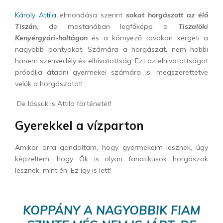
Károly Attila
elmondása szerint
sokat horgászott az élő
Tiszán
, de mostanában legfőképp a
Tiszalöki
Kenyérgyári-holtágon
és a környező tavakon kergeti a
nagyobb pontyokat. Számára a horgászat, nem hobbi
hanem szenvedély és elhivatottság. Ezt az elhivatottságot
próbálja átadni gyermekei számára is, megszerettetve
velük a horgászatot!
De lássuk is Attila történetét!
Gyerekkel a vízparton
Amikor arra gondoltam, hogy gyermekeim lesznek, úgy
képzeltem, hogy Ők is olyan fanatikusok horgászok
lesznek, mint én. Ez így is lett!
KOPPÁNY A NAGYOBBIK FIAM