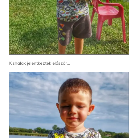
Kishalak jelentkeztek először…