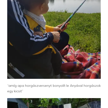
“amíg apa horgászversenyt bonyolít le Anyával horgászok
egy kicsit”