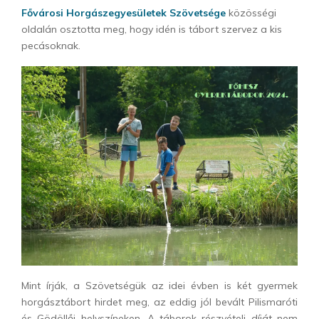
Fővárosi Horgászegyesületek Szövetsége
közösségi
oldalán osztotta meg, hogy idén is tábort szervez a kis
pecásoknak.
Mint írják, a Szövetségük az idei évben is két gyermek
horgásztábort hirdet meg, az eddig jól bevált Pilismaróti
és Gödöllői helyszíneken. A táborok részvételi díját nem