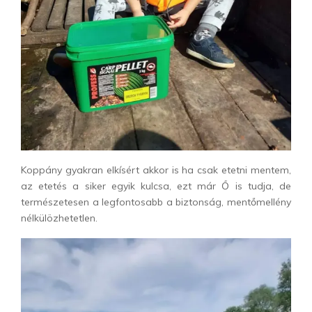
Koppány gyakran elkísért akkor is ha csak etetni mentem,
az etetés a siker egyik kulcsa, ezt már Ő is tudja, de
természetesen a legfontosabb a biztonság, mentőmellény
nélkülözhetetlen.