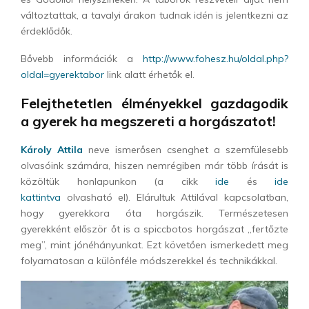
változtattak, a tavalyi árakon tudnak idén is jelentkezni az
érdeklődők.
Bővebb információk a
http://www.fohesz.hu/oldal.php?
oldal=gyerektabor
link alatt érhetők el.
Felejthetetlen élményekkel gazdagodik
a gyerek ha megszereti a horgászatot!
Károly Attila
neve ismerősen csenghet a szemfülesebb
olvasóink számára, hiszen nemrégiben már több írását is
közöltük honlapunkon (a cikk
ide
és
ide
kattintva
olvasható el). Elárultuk Attilával kapcsolatban,
hogy gyerekkora óta horgászik. Természetesen
gyerekként először őt is a spiccbotos horgászat „fertőzte
meg”, mint jónéhányunkat. Ezt követően ismerkedett meg
folyamatosan a különféle módszerekkel és technikákkal.