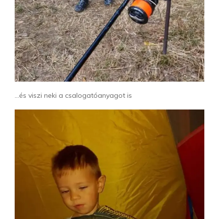
…és viszi neki a csalogatóanyagot is