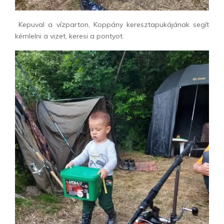
Kepuval a vízparton, Koppány keresztapukájának segít
kémlelni a vizet, keresi a pontyot.