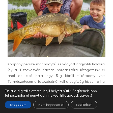
Koppány persze már nagyfiú és vágyott nagyobb halakra,
így a Tiszavasvári Kacsás horgásztóra látogattunk el,
ahol az első hala egy 5kg körüli tükörponty volt.
Természetesen a fotózásánál kell a segítség hiszen a hal
biztonságos visszaengedése nagyon fontos.
Ez itt a digitális etetés: bojli helyett sütik! Segítenek jobb
felhasználói élményt adni neked. Elfogadod, ugye? :)
Elfogadom
Nem fogadom el
Beállítások