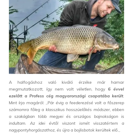
A halfogáshoz való kiváló érzéke már hamar
megmutatkozott, így nem volt véletlen, hogy
6 évvel
ezelőtt a Profess cég magyarországi csapatába került
.
Mint írja magáról: „
Pár évig a feederezésé volt a főszerep
számomra főleg a klasszikus hosszúelőkés módszer, ebben
a szakágban több megyei és országos bajnokságon is
indultam. Az idei évtől viszont ismét visszatértem a
nagypontyhorgászathoz, és újra a bojlisbotok kerültek elő.
„