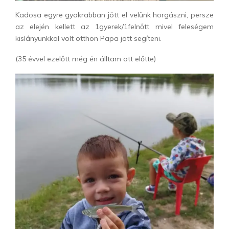
Kadosa egyre gyakrabban jött el velünk horgászni, persze
az elején kellett az 1gyerek/1felnőtt mivel feleségem
kislányunkkal volt otthon Papa jött segíteni.
(35 évvel ezelőtt még én álltam ott előtte)