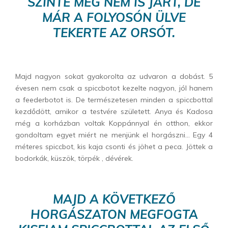
SZINTE MÉG NEM IS JÁRT, DE
MÁR A FOLYOSÓN ÜLVE
TEKERTE AZ ORSÓT.
Majd nagyon sokat gyakorolta az udvaron a dobást. 5
évesen nem csak a spiccbotot kezelte nagyon, jól hanem
a feederbotot is. De természetesen minden a spiccbottal
kezdődött, amikor a testvére született. Anya és Kadosa
még a korházban voltak Koppánnyal én otthon, ekkor
gondoltam egyet miért ne menjünk el horgászni… Egy 4
méteres spiccbot, kis kaja csonti és jöhet a peca. Jöttek a
bodorkák, küszök, törpék , dévérek.
MAJD A KÖVETKEZŐ
HORGÁSZATON MEGFOGTA