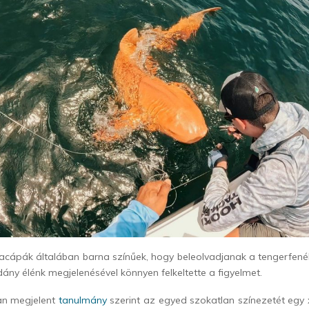
jkacápák általában barna színűek, hogy beleolvadjanak a tengerfen
dány élénk megjelenésével könnyen felkeltette a figyelmet.
an megjelent
tanulmány
szerint az egyed szokatlan színezetét egy