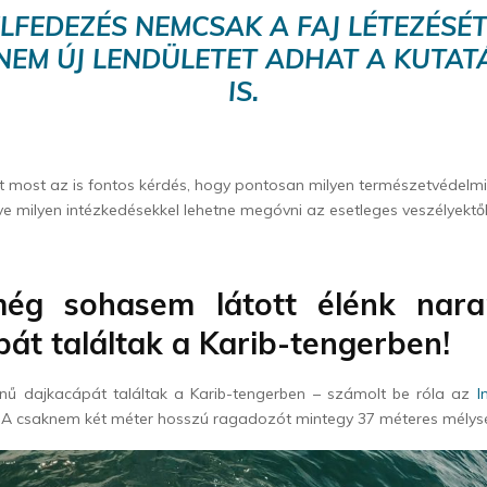
ELFEDEZÉS NEMCSAK A FAJ LÉTEZÉSÉT
NEM ÚJ LENDÜLETET ADHAT A KUTA
IS.
t most az is fontos kérdés, hogy pontosan milyen természetvédelmi
etve milyen intézkedésekkel lehetne megóvni az esetleges veszélyektől
ég sohasem látott élénk nara
át találtak a Karib-tengerben!
ínű dajkacápát találtak a Karib-tengerben – számolt be róla az
I
. A csaknem két méter hosszú ragadozót mintegy 37 méteres mélysé