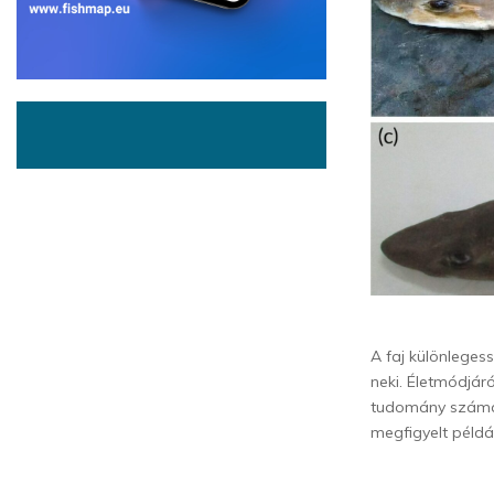
A faj különleges
neki. Életmódjár
tudomány számára
megfigyelt példá