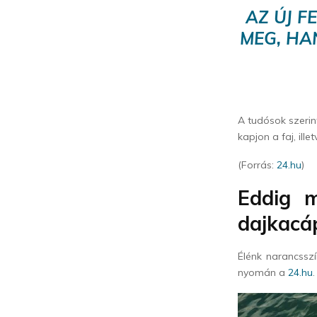
AZ ÚJ F
MEG, HA
A tudósok szerin
kapjon a faj, ill
(Forrás:
24.hu
)
Eddig m
dajkacáp
Élénk narancssz
nyomán a
24.hu