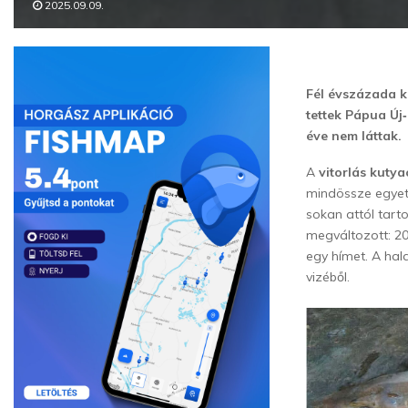
2025.09.09.
Fél évszázada ki
tettek Pápua Új‑
éve nem láttak.
A
vitorlás kutya
mindössze egyetl
sokan attól tart
megváltozott: 20
egy hímet. A hal
vizéből.