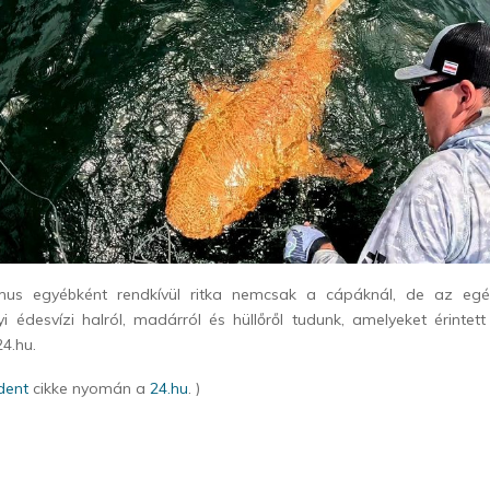
mus egyébként rendkívül ritka nemcsak a cápáknál, de az egész
 édesvízi halról, madárról és hüllőről tudunk, amelyeket érintett
4.hu.
dent
cikke nyomán a
24.hu
. )