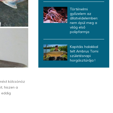
Történelmi
győzelem az
állatvédelemben:
nem épül meg a
világ első
polipfarmja
Kapitáis halakkal
telt Ambrus Tomi
születésnapi
horgásztúrája !
nnést kölcsönöz
t, hiszen a
z eddig