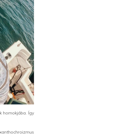
ék homokjába. Így
 xanthochroizmus