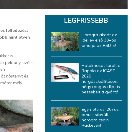
LEGFRISSEBB
es felfedezést
Horogra akadt az
több mint ötven
idei év első 30+os
amurja az RSD-n!
kkor is
bb példány, ezért
Hatalmasat tarolt a
ben
Rapala az ICAST
 öt nőstényt és
2026
horgászkiállításon:
0 méter mély
négy rangos díjat is
bezsebelt a gyártó
Egyméteres, 26+os
amurt sikerült
horogra csalni
Ráckevén!