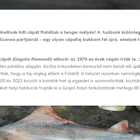
haltnak hitt cápát ftaláltak a tenger mélyén! A tudósok különleg
Guinea partjainál – egy olyan cápafaj bukkant fel újra, amelyet 
cápát (
Gogolia filewoodi
) először az 1970-es évek végén írták le,
a
en példány alapján. Azóta évtizedeken keresztül nem került elő úja
ottak, hogy a faj végleg eltűnt a Földről. A helyzet azonban nemrégi
20 és 2022 között a kutatók hat új egyedet is azonosítottak, köztük
akat helyi halászok fogták ki a Gogol-folyó torkolatának mintegy 8