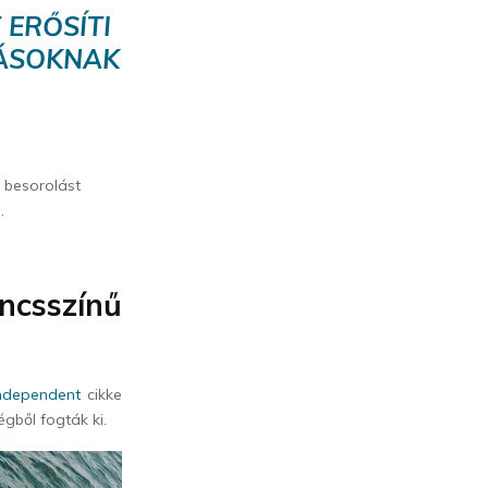
 ERŐSÍTI
TÁSOKNAK
 besorolást
.
ncsszínű
ndependent
cikke
gből fogták ki.