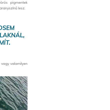
vörös pigmentek
aranyszínű lesz.
OSEM
LAKNÁL,
ÍT.
, vagy valamilyen