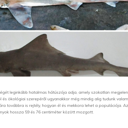
ségét leginkább hatalmas hátúszója adja, amely szokatlan megjele
ól és ökológiai szerepéről ugyanakkor még mindig alig tudunk valami
 továbbra is rejtély, hogyan él és mekkora lehet a populációja. A
nyok hossza 59 és 76 centiméter között mozgott.