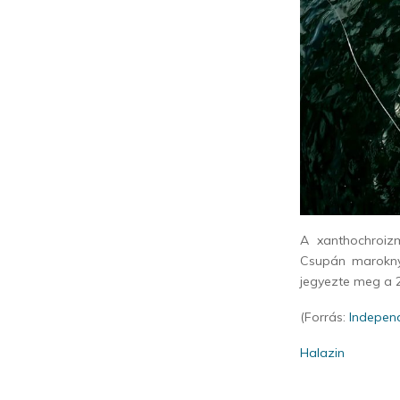
A xanthochroiz
Csupán maroknyi
jegyezte meg a 2
(Forrás:
Indepen
Halazin