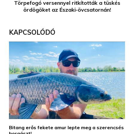
Törpefogó versennyel ritkították a tüskés
ördögöket az Északi-övcsatornán!
KAPCSOLÓDÓ
Bitang erős fekete amur lepte meg a szerencsés
horgászt!