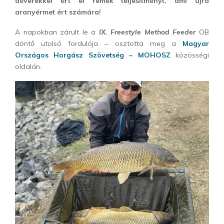
déverekkel ért el remek teljesítményt, ami újra
aranyérmet ért számára!
A napokban zárult le a
IX. Freestyle Method Feeder
OB
döntő utolsó fordulója – osztotta meg a
Magyar
Országos Horgász Szövetség – MOHOSZ
közösségi
oldalán.