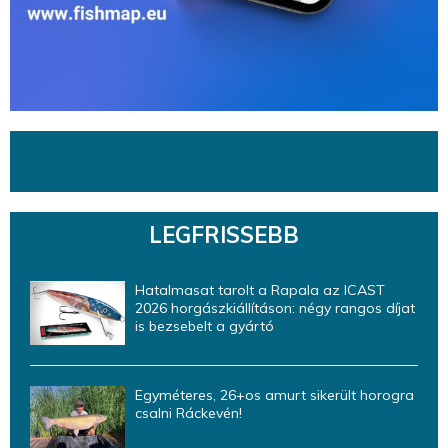
LEGFRISSEBB
Hatalmasat tarolt a Rapala az ICAST
2026 horgászkiállításon: négy rangos díjat
is bezsebelt a gyártó
Egyméteres, 26+os amurt sikerült horogra
csalni Ráckevén!