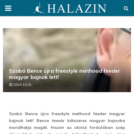
PRIMARY
MENU
Szabó Bence újra freestyle methood feeder
magyar bajnok lett!
2024.10.01.
Szabó Bence újra freestyle methood feeder magyar
bajnok lett! Bence immár kétszeres magyar bajnoka
mondhatja magát, hiszen az utolsó fordulóban szép