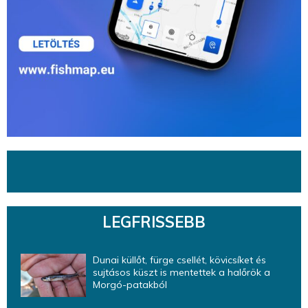
LEGFRISSEBB
Dunai küllőt, fürge csellét, kövicsíket és
sujtásos küszt is mentettek a halőrök a
Morgó-patakból