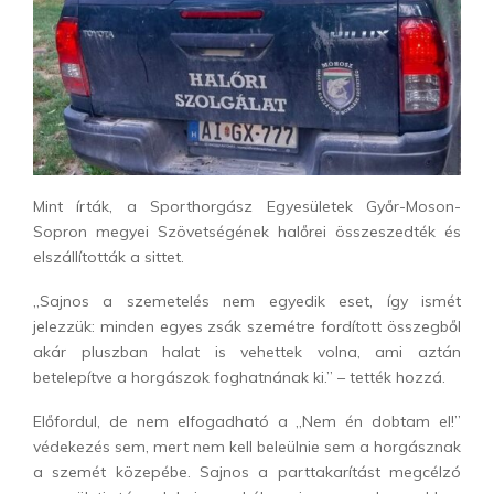
Mint írták, a Sporthorgász Egyesületek Győr-Moson-
Sopron megyei Szövetségének halőrei összeszedték és
elszállították a sittet.
„Sajnos a szemetelés nem egyedik eset, így ismét
jelezzük: minden egyes zsák szemétre fordított összegből
akár pluszban halat is vehettek volna, ami aztán
betelepítve a horgászok foghatnának ki.” – tették hozzá.
Előfordul, de nem elfogadható a „Nem én dobtam el!”
védekezés sem, mert nem kell beleülnie sem a horgásznak
a szemét közepébe. Sajnos a parttakarítást megcélzó