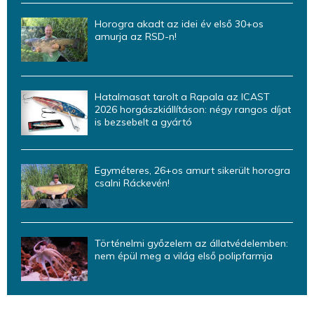
Horogra akadt az idei év első 30+os
amurja az RSD-n!
Hatalmasat tarolt a Rapala az ICAST
2026 horgászkiállításon: négy rangos díjat
is bezsebelt a gyártó
Egyméteres, 26+os amurt sikerült horogra
csalni Ráckevén!
Történelmi győzelem az állatvédelemben:
nem épül meg a világ első polipfarmja