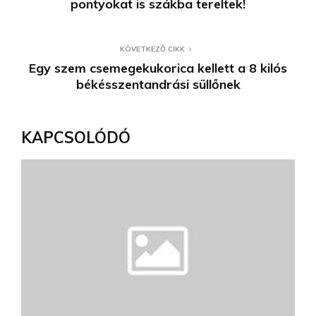
pontyokat is szákba tereltek!
KÖVETKEZŐ CIKK
Egy szem csemegekukorica kellett a 8 kilós
békésszentandrási süllőnek
KAPCSOLÓDÓ