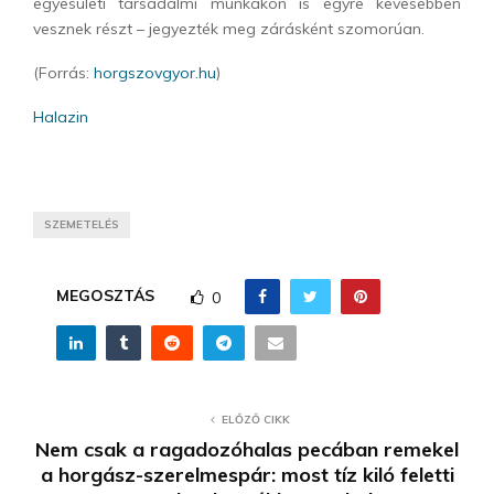
egyesületi társadalmi munkákon is egyre kevesebben
vesznek részt – jegyezték meg zárásként szomorúan.
(Forrás:
horgszovgyor.hu
)
Halazin
SZEMETELÉS
MEGOSZTÁS
0
ELŐZŐ CIKK
Nem csak a ragadozóhalas pecában remekel
a horgász-szerelmespár: most tíz kiló feletti