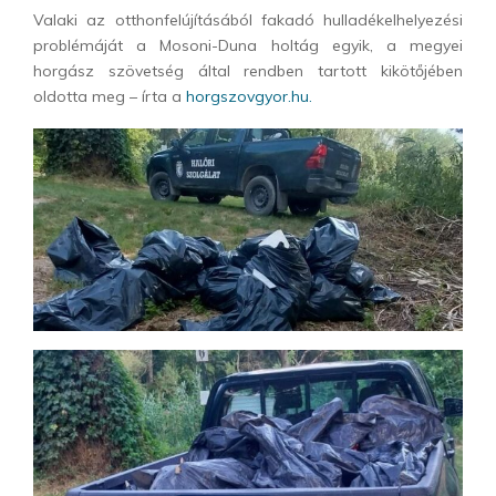
Valaki az otthonfelújításából fakadó hulladékelhelyezési
problémáját a Mosoni-Duna holtág egyik, a megyei
horgász szövetség által rendben tartott kikötőjében
oldotta meg – írta a
horgszovgyor.hu.