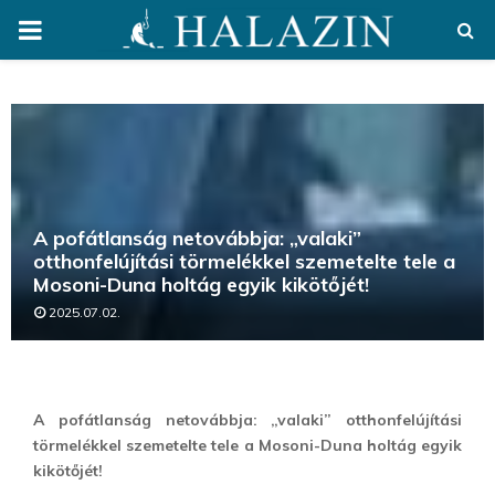
PRIMARY
MENU
A pofátlanság netovábbja: „valaki”
otthonfelújítási törmelékkel szemetelte tele a
Mosoni-Duna holtág egyik kikötőjét!
2025.07.02.
A pofátlanság netovábbja: „valaki” otthonfelújítási
törmelékkel szemetelte tele a Mosoni-Duna holtág egyik
kikötőjét!