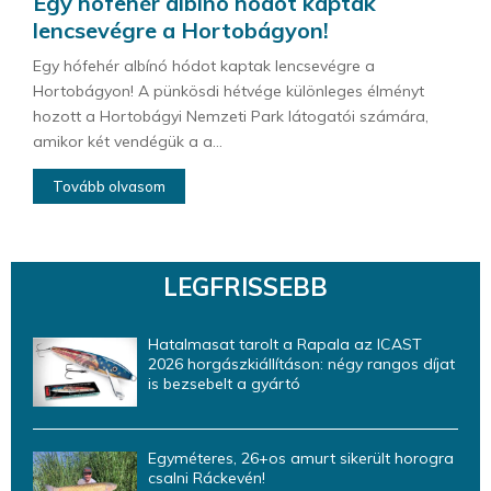
Egy hófehér albínó hódot kaptak
lencsevégre a Hortobágyon!
Egy hófehér albínó hódot kaptak lencsevégre a
Hortobágyon! A pünkösdi hétvége különleges élményt
hozott a Hortobágyi Nemzeti Park látogatói számára,
amikor két vendégük a a...
Tovább olvasom
LEGFRISSEBB
Hatalmasat tarolt a Rapala az ICAST
2026 horgászkiállításon: négy rangos díjat
is bezsebelt a gyártó
Egyméteres, 26+os amurt sikerült horogra
csalni Ráckevén!