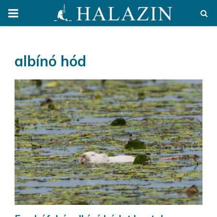
PRIMARY
MENU
albínó hód