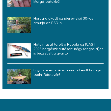
Morgó-patakból
Horogra akadt az idei év első 30+os
amurja az RSD-n!
Hatalmasat tarolt a Rapala az ICAST
2026 horgászkiállításon: négy rangos díjat
is bezsebelt a gyártó
Egyméteres, 26+os amurt sikerült horogra
csalni Ráckevén!