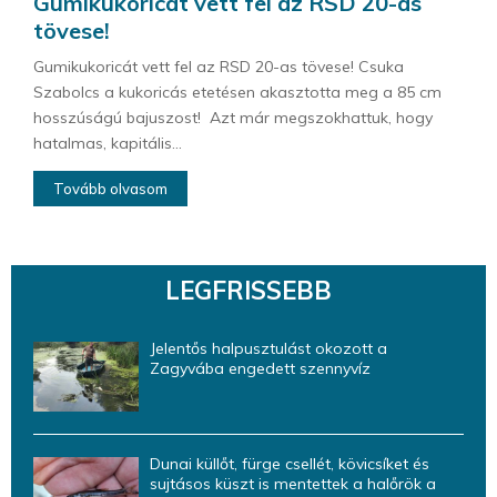
Gumikukoricát vett fel az RSD 20-as
tövese!
Gumikukoricát vett fel az RSD 20-as tövese! Csuka
Szabolcs a kukoricás etetésen akasztotta meg a 85 cm
hosszúságú bajuszost! Azt már megszokhattuk, hogy
hatalmas, kapitális...
Tovább olvasom
LEGFRISSEBB
Jelentős halpusztulást okozott a
Zagyvába engedett szennyvíz
Dunai küllőt, fürge csellét, kövicsíket és
sujtásos küszt is mentettek a halőrök a