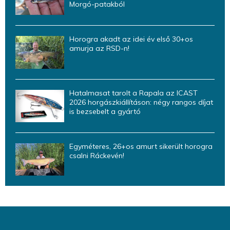
Morgó-patakból
Horogra akadt az idei év első 30+os
amurja az RSD-n!
Hatalmasat tarolt a Rapala az ICAST
2026 horgászkiállításon: négy rangos díjat
is bezsebelt a gyártó
Egyméteres, 26+os amurt sikerült horogra
csalni Ráckevén!