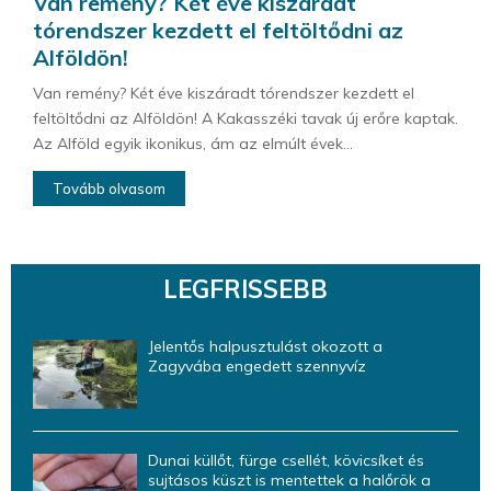
Van remény? Két éve kiszáradt
tórendszer kezdett el feltöltődni az
Alföldön!
Van remény? Két éve kiszáradt tórendszer kezdett el
feltöltődni az Alföldön! A Kakasszéki tavak új erőre kaptak.
Az Alföld egyik ikonikus, ám az elmúlt évek...
Tovább olvasom
LEGFRISSEBB
Jelentős halpusztulást okozott a
Zagyvába engedett szennyvíz
Dunai küllőt, fürge csellét, kövicsíket és
sujtásos küszt is mentettek a halőrök a