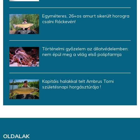
Egyméteres, 26+os amurt sikerült horogra
csalni Ráckevén!
Történelmi győzelem az állatvédelemben:
nem épül meg a világ első polipfarmja
Kapitáis halakkal telt Ambrus Tomi
születésnapi horgásztúrája !
OLDALAK