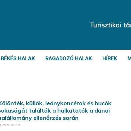
BÉKÉS HALAK
RAGADOZÓ HALAK
HÍREK
M
Kölönték, küllők, leánykoncérok és bucók
sokaságát találták a halkutatók a dunai
halállomány ellenőrzés során
2025.07.19.