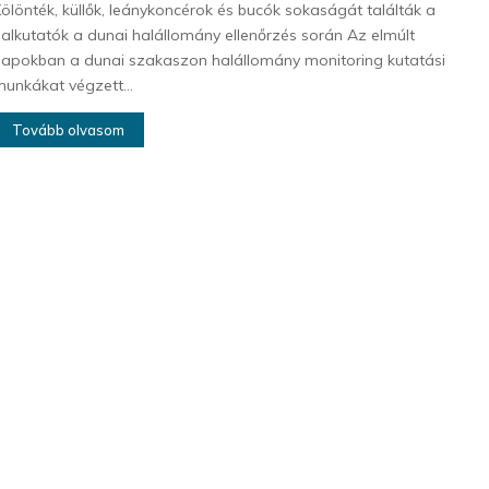
ölönték, küllők, leánykoncérok és bucók sokaságát találták a
alkutatók a dunai halállomány ellenőrzés során Az elmúlt
apokban a dunai szakaszon halállomány monitoring kutatási
unkákat végzett...
Tovább olvasom