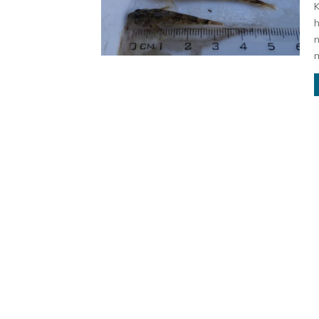
K
h
n
m