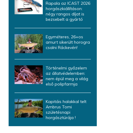
Rapala az ICAST 2026
horgászkiállításon:
négy rangos díjat is
bezsebelt a gyártó
Egyméteres, 26+os
amurt sikerült horogra
csalni Ráckevén!
Történelmi győzelem
az állatvédelemben:
nem épül meg a világ
első polipfarmja
Kapitáis halakkal telt
Ambrus Tomi
születésnapi
horgásztúrája !