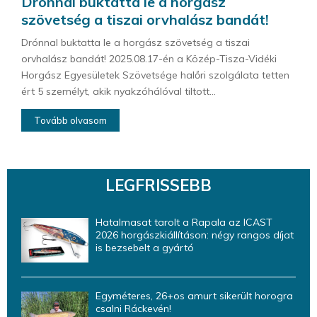
Drónnal buktatta le a horgász
szövetség a tiszai orvhalász bandát!
Drónnal buktatta le a horgász szövetség a tiszai
orvhalász bandát! 2025.08.17-én a Közép-Tisza-Vidéki
Horgász Egyesületek Szövetsége halőri szolgálata tetten
ért 5 személyt, akik nyakzóhálóval tiltott...
Tovább olvasom
LEGFRISSEBB
Hatalmasat tarolt a Rapala az ICAST
2026 horgászkiállításon: négy rangos díjat
is bezsebelt a gyártó
Egyméteres, 26+os amurt sikerült horogra
csalni Ráckevén!