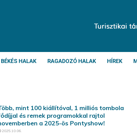
BÉKÉS HALAK
RAGADOZÓ HALAK
HÍREK
M
Több, mint 100 kiállítóval, 1 milliós tombola
fődíjjal és remek programokkal rajtol
novemberben a 2025-ös Pontyshow!
2025.10.06.