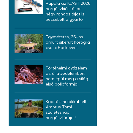
Rapala az ICAST 2026
horgászkiállításon:
négy rangos díjat is
bezsebelt a gyártó
Egyméteres, 26+os
amurt sikerült horogra
csalni Ráckevén!
Történelmi győzelem
az állatvédelemben:
nem épül meg a világ
első polipfarmja
Kapitáis halakkal telt
Ambrus Tomi
születésnapi
horgásztúrája !