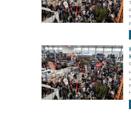
T
p
n
p
H
v
P
H