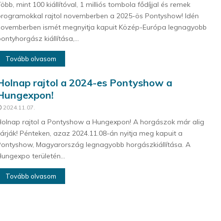
öbb, mint 100 kiállítóval, 1 milliós tombola fődíjjal és remek
rogramokkal rajtol novemberben a 2025-ös Pontyshow! Idén
ovemberben ismét megnyitja kapuit Közép-Európa legnagyobb
ontyhorgász kiállítása,...
Tovább olvasom
Holnap rajtol a 2024-es Pontyshow a
Hungexpon!
2024.11.07.
olnap rajtol a Pontyshow a Hungexpon! A horgászok már alig
árják! Pénteken, azaz 2024.11.08-án nyitja meg kapuit a
ontyshow, Magyarország legnagyobb horgászkiállítása. A
ungexpo területén...
Tovább olvasom