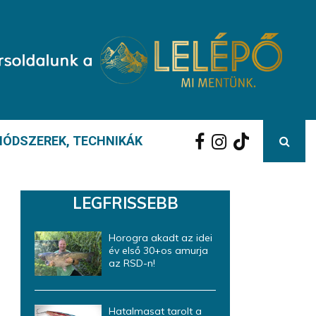
ÓDSZEREK, TECHNIKÁK
LEGFRISSEBB
Horogra akadt az idei
év első 30+os amurja
az RSD-n!
Hatalmasat tarolt a