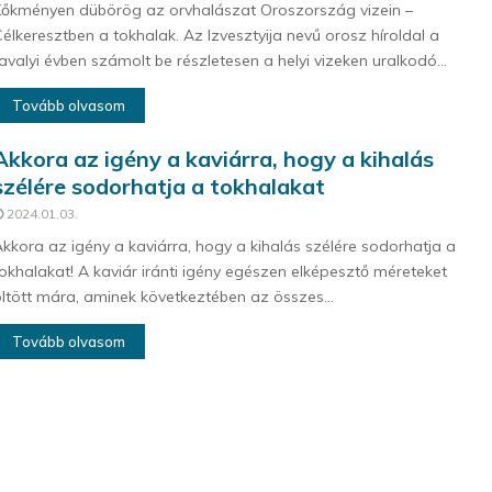
őkményen dübörög az orvhalászat Oroszország vizein –
élkeresztben a tokhalak. Az Izvesztyija nevű orosz híroldal a
avalyi évben számolt be részletesen a helyi vizeken uralkodó...
Tovább olvasom
Akkora az igény a kaviárra, hogy a kihalás
szélére sodorhatja a tokhalakat
2024.01.03.
kkora az igény a kaviárra, hogy a kihalás szélére sodorhatja a
okhalakat! A kaviár iránti igény egészen elképesztő méreteket
ltött mára, aminek következtében az összes...
Tovább olvasom