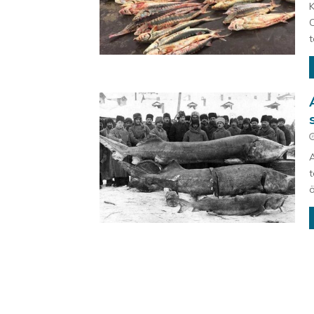
K
C
t
A
t
ö