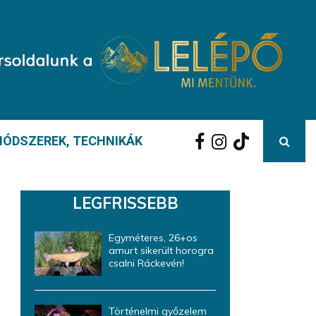
ÓDSZEREK, TECHNIKÁK
LEGFRISSEBB
Egyméteres, 26+os
amurt sikerült horogra
csalni Ráckevén!
Történelmi győzelem