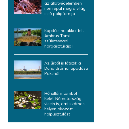
az állatvédelemben:
nem épül meg a világ
első polipfarmja
Kapitáis halakkal telt
Ambrus Tomi
születésnapi
horgásztúrája !
Az űrből is látszik a
Duna drámai apadása
Paksnál
Hőhullám tombol
Kelet-Németország
vizein is, ami számos
helyen okozott
halpusztulást