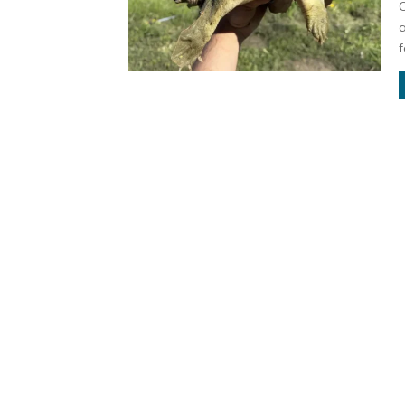
C
a
f