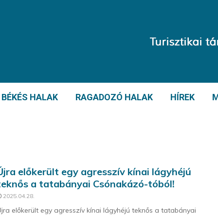
BÉKÉS HALAK
RAGADOZÓ HALAK
HÍREK
M
Újra előkerült egy agresszív kínai lágyhéjú
teknős a tatabányai Csónakázó-tóból!
2025.04.28.
jra előkerült egy agresszív kínai lágyhéjú teknős a tatabányai