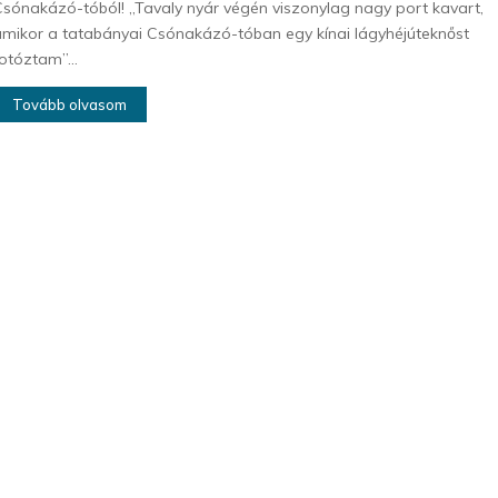
sónakázó-tóból! „Tavaly nyár végén viszonylag nagy port kavart,
mikor a tatabányai Csónakázó-tóban egy kínai lágyhéjúteknőst
otóztam”...
Tovább olvasom