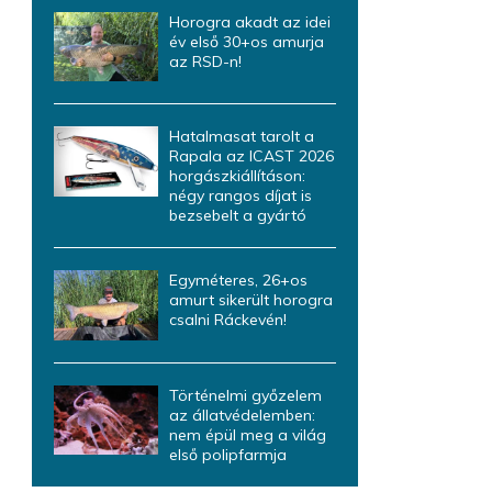
Horogra akadt az idei
év első 30+os amurja
az RSD-n!
Hatalmasat tarolt a
Rapala az ICAST 2026
horgászkiállításon:
négy rangos díjat is
bezsebelt a gyártó
Egyméteres, 26+os
amurt sikerült horogra
csalni Ráckevén!
Történelmi győzelem
az állatvédelemben:
nem épül meg a világ
első polipfarmja