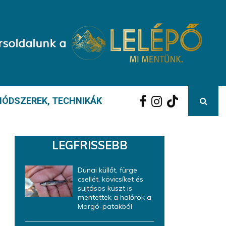
ÓDSZEREK, TECHNIKÁK
LEGFRISSEBB
Dunai küllőt, fürge
csellét, kövicsíket és
sujtásos küszt is
mentettek a halőrök a
Morgó-patakból