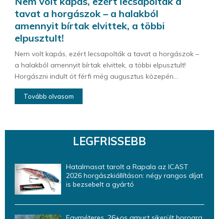
Nem volt kapás, ezért lecsapolták a
tavat a horgászok – a halakból
amennyit bírtak elvittek, a többi
elpusztult!
Nem volt kapás, ezért lecsapolták a tavat a horgászok –
a halakból amennyit bírtak elvittek, a többi elpusztult!
Horgászni indult öt férfi még augusztus közepén...
Tovább olvasom
LEGFRISSEBB
Hatalmasat tarolt a Rapala az ICAST
2026 horgászkiállításon: négy rangos díjat
is bezsebelt a gyártó
Egyméteres, 26+os amurt sikerült horogra