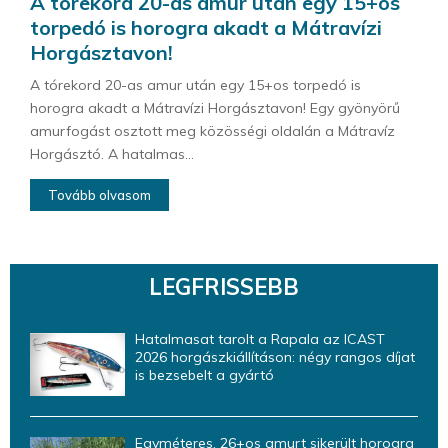
A tórekord 20-as amur után egy 15+os
torpedó is horogra akadt a Mátravízi
Horgásztavon!
A tórekord 20-as amur után egy 15+os torpedó is
horogra akadt a Mátravízi Horgásztavon! Egy gyönyörű
amurfogást osztott meg közösségi oldalán a Mátravíz
Horgásztó. A hatalmas...
Tovább olvasom
LEGFRISSEBB
Hatalmasat tarolt a Rapala az ICAST
2026 horgászkiállításon: négy rangos díjat
is bezsebelt a gyártó
Egyméteres, 26+os amurt sikerült horogra