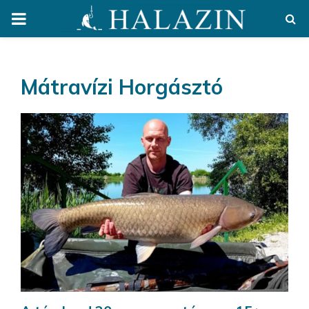
PRIMARY
MENU
Mátravízi Horgásztó