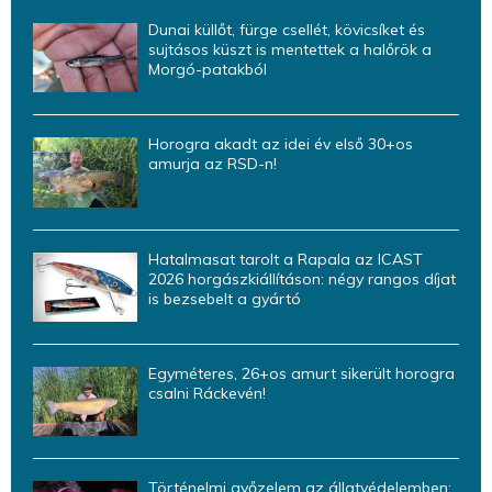
Dunai küllőt, fürge csellét, kövicsíket és
sujtásos küszt is mentettek a halőrök a
Morgó-patakból
Horogra akadt az idei év első 30+os
amurja az RSD-n!
Hatalmasat tarolt a Rapala az ICAST
2026 horgászkiállításon: négy rangos díjat
is bezsebelt a gyártó
Egyméteres, 26+os amurt sikerült horogra
csalni Ráckevén!
Történelmi győzelem az állatvédelemben: