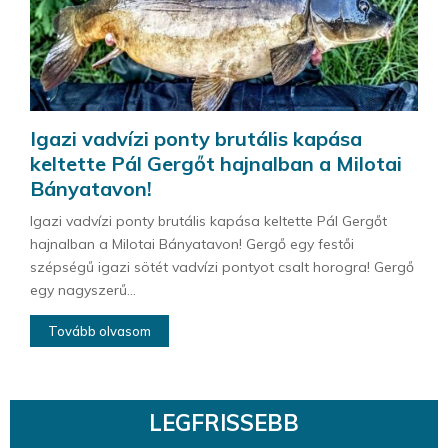
Igazi vadvízi ponty brutális kapása
keltette Pál Gergőt hajnalban a Milotai
Bányatavon!
Igazi vadvízi ponty brutális kapása keltette Pál Gergőt
hajnalban a Milotai Bányatavon! Gergő egy festői
szépségű igazi sötét vadvízi pontyot csalt horogra! Gergő
egy nagyszerű...
Tovább olvasom
LEGFRISSEBB