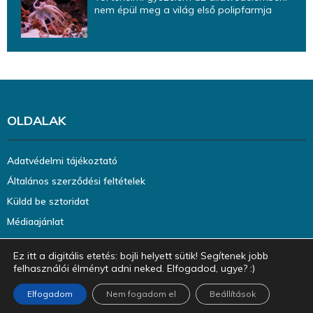
nem épül meg a világ első polipfarmja
OLDALAK
Adatvédelmi tájékoztató
Általános szerződési feltételek
Küldd be sztoridat
Médiaajánlat
Ez itt a digitális etetés: bojli helyett sütik! Segítenek jobb
felhasználói élményt adni neked. Elfogadod, ugye? :)
Elfogadom
Nem fogadom el
Beállítások
@2023 - halazin.hu. Minden jog fenntartva.