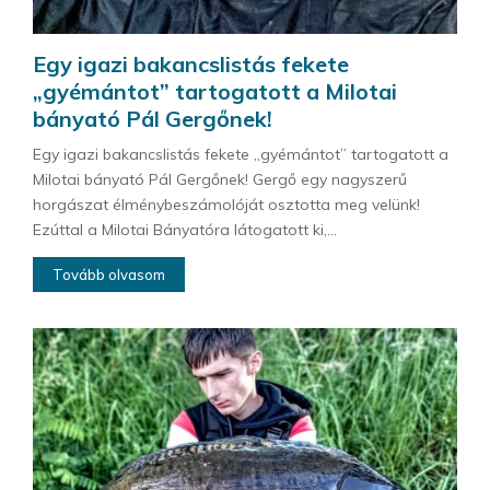
Egy igazi bakancslistás fekete
„gyémántot” tartogatott a Milotai
bányató Pál Gergőnek!
Egy igazi bakancslistás fekete „gyémántot” tartogatott a
Milotai bányató Pál Gergőnek! Gergő egy nagyszerű
horgászat élménybeszámolóját osztotta meg velünk!
Ezúttal a Milotai Bányatóra látogatott ki,...
Tovább olvasom