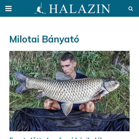
PRIMARY
MENU
Milotai Bányató