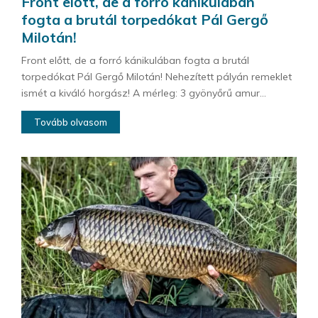
Front előtt, de a forró kánikulában
fogta a brutál torpedókat Pál Gergő
Milotán!
Front előtt, de a forró kánikulában fogta a brutál
torpedókat Pál Gergő Milotán! Nehezített pályán remeklet
ismét a kiváló horgász! A mérleg: 3 gyönyőrű amur...
Tovább olvasom