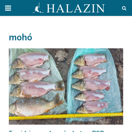
PRIMARY
MENU
mohó