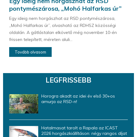
Egy ideig nem horgászhat az RSD
pontymészárosa, „Mohó Halfarkas úr”
Egy ideig nem horgászhat az RSD pontymészárosa,
„Mohó Halfarkas úr”, olvasható az RDHSZ közösségi
oldalán. A gátlástalan elkövető még november 10-én
frissen telepített, méreten aluli...
Tovább olvasom
LEGFRISSEBB
Horogra akadt az idei év első 30+os
amurja az RSD-n!
Hatalmasat tarolt a Rapala az ICAST
2026 horgászkiállításon: négy rangos díjat