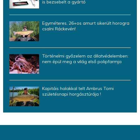
is bezsebelt a gyártó
Egyméteres, 26+os amurt sikerült horogra
csalni Ráckevén!
Történelmi győzelem az állatvédelemben:
nem épül meg a világ első polipfarmja
Kapitáis halakkal telt Ambrus Tomi
születésnapi horgásztúrája !