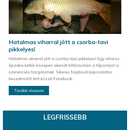
Hatalmas viharral jött a csorba-tavi
pikkelyes!
Hatalmas viharral jött a csorba-tavi pikkelyes! Egy viharos
éjszaka kellős közepén sikerült kifárasztani a tőpontyot a
szerencsés horgásznak. Sikeres fogással kapcsolatos
beszámolót tett közzé Facebook...
Tovább olvasom
LEGFRISSEBB