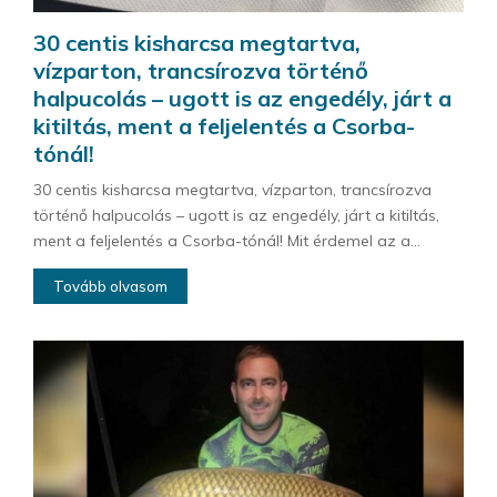
30 centis kisharcsa megtartva,
vízparton, trancsírozva történő
halpucolás – ugott is az engedély, járt a
kitiltás, ment a feljelentés a Csorba-
tónál!
30 centis kisharcsa megtartva, vízparton, trancsírozva
történő halpucolás – ugott is az engedély, járt a kitiltás,
ment a feljelentés a Csorba-tónál! Mit érdemel az a...
Tovább olvasom