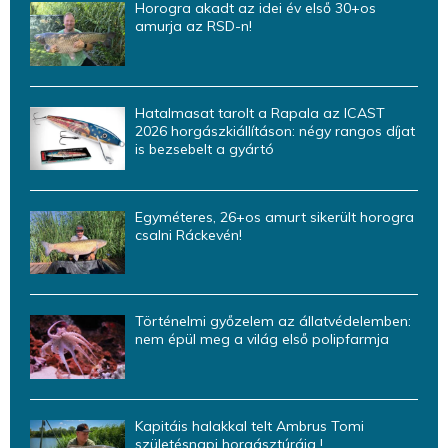
Horogra akadt az idei év első 30+os
amurja az RSD-n!
Hatalmasat tarolt a Rapala az ICAST
2026 horgászkiállításon: négy rangos díjat
is bezsebelt a gyártó
Egyméteres, 26+os amurt sikerült horogra
csalni Ráckevén!
Történelmi győzelem az állatvédelemben:
nem épül meg a világ első polipfarmja
Kapitáis halakkal telt Ambrus Tomi
születésnapi horgásztúrája !