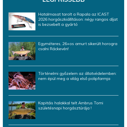
Hatalmasat tarolt a Rapala az ICAST
2026 horgászkiállításon: négy rangos díjat
is bezsebelt a gyártó
Egyméteres, 26+os amurt sikerült horogra
csalni Ráckevén!
Történelmi győzelem az állatvédelemben:
nem épül meg a világ első polipfarmja
Kapitáis halakkal telt Ambrus Tomi
születésnapi horgásztúrája !