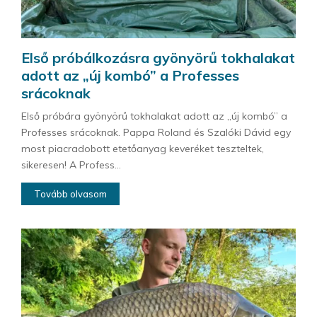
Első próbálkozásra gyönyörű tokhalakat
adott az „új kombó” a Professes
srácoknak
Első próbára gyönyörű tokhalakat adott az „új kombó” a
Professes srácoknak. Pappa Roland és Szalóki Dávid egy
most piacradobott etetőanyag keveréket teszteltek,
sikeresen! A Profess...
Tovább olvasom