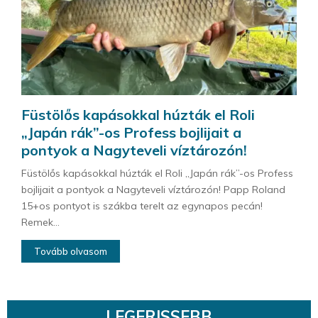
Füstölős kapásokkal húzták el Roli
„Japán rák”-os Profess bojlijait a
pontyok a Nagyteveli víztározón!
Füstölős kapásokkal húzták el Roli „Japán rák”-os Profess
bojlijait a pontyok a Nagyteveli víztározón! Papp Roland
15+os pontyot is szákba terelt az egynapos pecán!
Remek...
Tovább olvasom
LEGFRISSEBB