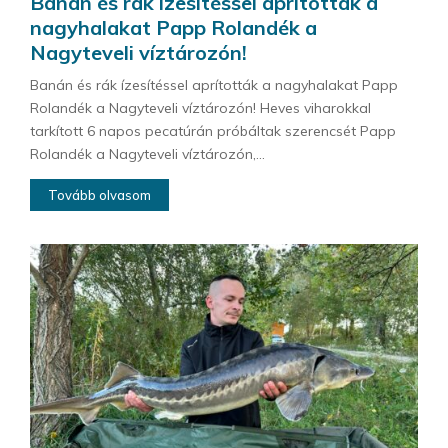
Banán és rák ízesítéssel aprították a
nagyhalakat Papp Rolandék a
Nagyteveli víztározón!
Banán és rák ízesítéssel aprították a nagyhalakat Papp
Rolandék a Nagyteveli víztározón! Heves viharokkal
tarkított 6 napos pecatúrán próbáltak szerencsét Papp
Rolandék a Nagyteveli víztározón,...
Tovább olvasom