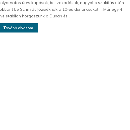
olyamatos üres kapások, beszakadások, nagyobb szakítás után
obbant be Schmidt Józsiéknak a 10-es dunai csuka! „Már egy 4
ve stabilan horgaszunk a Dunán és...
Tovább olvasom