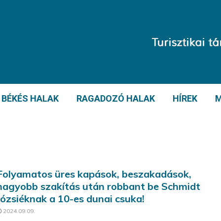
BÉKÉS HALAK
RAGADOZÓ HALAK
HÍREK
M
Folyamatos üres kapások, beszakadások,
nagyobb szakítás után robbant be Schmidt
Józsiéknak a 10-es dunai csuka!
2024.09.09.