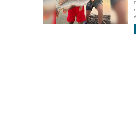
F
r
é