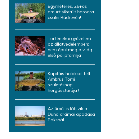
Egyméteres, 26+os
amurt sikerült horogra
csalni Ráckevén!
Történelmi győzelem
az állatvédelemben:
nem épül meg a világ
első polipfarmja
Kapitáis halakkal telt
Ambrus Tomi
születésnapi
horgásztúrája !
Az űrből is látszik a
Duna drámai apadása
Paksnál