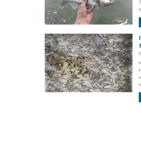
T
t
I
H
s
a