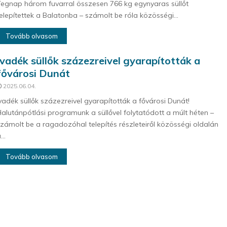
egnap három fuvarral összesen 766 kg egynyaras süllőt
elepítettek a Balatonba – számolt be róla közösségi...
Tovább olvasom
Ivadék süllők százezreivel gyarapították a
fővárosi Dunát
2025.06.04.
vadék süllők százezreivel gyarapították a fővárosi Dunát!
alutánpótlási programunk a süllővel folytatódott a múlt héten –
zámolt be a ragadozóhal telepítés részleteiről közösségi oldalán
...
Tovább olvasom