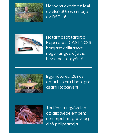
Horogra akadt az idei
év első 30+os amurja
az RSD-n!
Hatalmasat tarolt a
Rapala az ICAST 2026
horgászkiállításon:
négy rangos díjat is
bezsebelt a gyártó
Egyméteres, 26+os
amurt sikerült horogra
csalni Ráckevén!
Történelmi győzelem
az állatvédelemben:
nem épül meg a világ
első polipfarmja