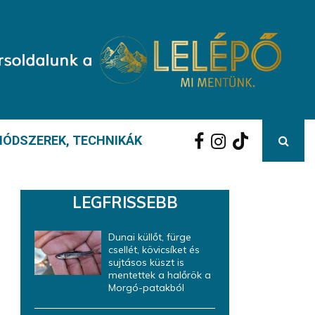
ÓDSZEREK, TECHNIKÁK
LEGFRISSEBB
Dunai küllőt, fürge
csellét, kövicsíket és
sujtásos küszt is
mentettek a halőrök a
Morgó-patakból