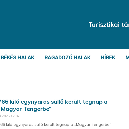
BÉKÉS HALAK
RAGADOZÓ HALAK
HÍREK
M
766 kiló egynyaras süllő került tegnap a
„Magyar Tengerbe”
2025.12.02.
66 kiló egynyaras süllő került tegnap a „Magyar Tengerbe”