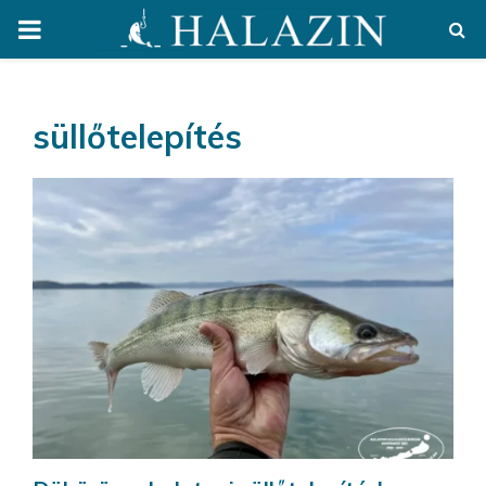
PRIMARY
MENU
süllőtelepítés