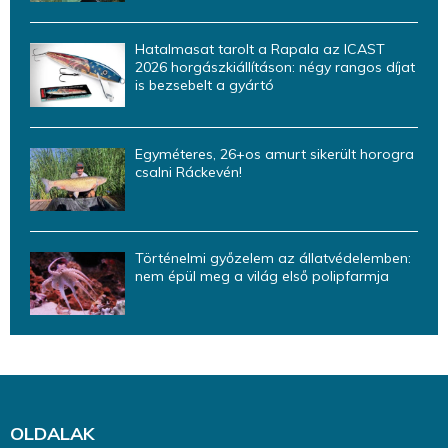
Hatalmasat tarolt a Rapala az ICAST
2026 horgászkiállításon: négy rangos díjat
is bezsebelt a gyártó
Egyméteres, 26+os amurt sikerült horogra
csalni Ráckevén!
Történelmi győzelem az állatvédelemben:
nem épül meg a világ első polipfarmja
OLDALAK