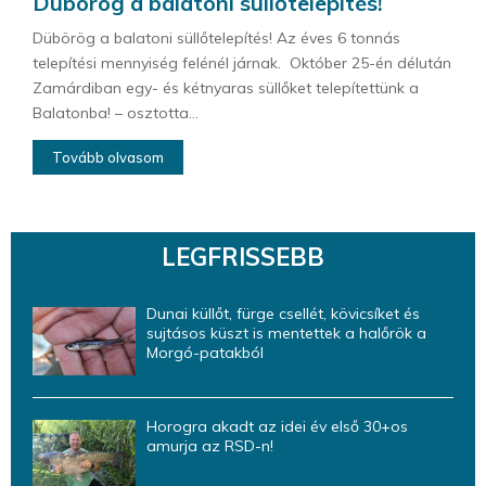
Dübörög a balatoni süllőtelepítés!
Dübörög a balatoni süllőtelepítés! Az éves 6 tonnás
telepítési mennyiség felénél járnak. Október 25-én délután
Zamárdiban egy- és kétnyaras süllőket telepítettünk a
Balatonba! – osztotta...
Tovább olvasom
LEGFRISSEBB
Dunai küllőt, fürge csellét, kövicsíket és
sujtásos küszt is mentettek a halőrök a
Morgó-patakból
Horogra akadt az idei év első 30+os
amurja az RSD-n!