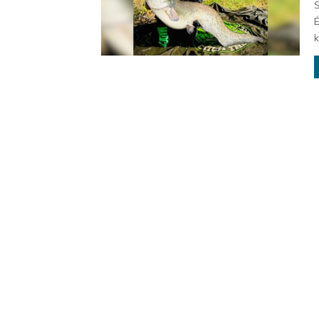
S
É
k