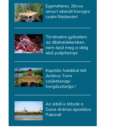
Egyméteres, 26+os
amurt sikerült horogra
csalni Ráckevén!
Történelmi győzelem
az állatvédelemben:
nem épül meg a világ
első polipfarmja
Kapitáis halakkal telt
Ambrus Tomi
születésnapi
horgásztúrája !
Az űrből is látszik a
Duna drámai apadása
Paksnál