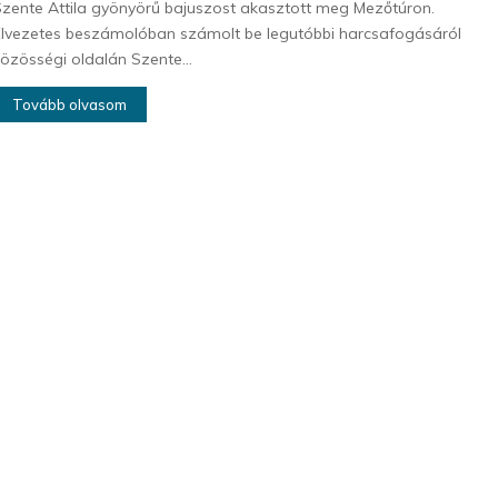
zente Attila gyönyörű bajuszost akasztott meg Mezőtúron.
lvezetes beszámolóban számolt be legutóbbi harcsafogásáról
özösségi oldalán Szente...
Tovább olvasom