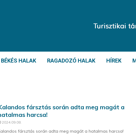
BÉKÉS HALAK
RAGADOZÓ HALAK
HÍREK
M
Kalandos fársztás során adta meg magát a
hatalmas harcsa!
2024.09.08.
alandos fársztás során adta meg magát a hatalmas harcsa!