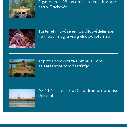
Egyméteres, 26+os amurt sikerült horogra
csalni Ráckevén!
Történelmi győzelem az állatvédelemben:
nem épül meg a világ első polipfarmja
Kapitáis halakkal telt Ambrus Tomi
születésnapi horgásztúrája !
Az űrből is látszik a Duna drámai apadása
Paksnál