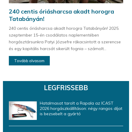
240 centis óriásharcsa akadt horogra
Tatabányán!
240 centis óriásharcsa akadt horogra Tatabányán! 2025.
szeptember 15-én csodálatos naplementében
horgásztársunkra Patyi Józsefre rákacsintott a szerencse
és egy kapitális harcsát sikerült fognia – számolt...
Tovább olvasom
LEGFRISSEBB
Hatalmasat tarolt a Rapala az ICAST
2026 horgászkiállításon: négy rangos díjat
is bezsebelt a gyártó