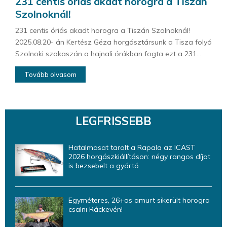
231 centis óriás akadt horogra a Tiszán
Szolnoknál!
231 centis óriás akadt horogra a Tiszán Szolnoknál!
2025.08.20- án Kertész Géza horgásztársunk a Tisza folyó
Szolnoki szakaszán a hajnali órákban fogta ezt a 231...
Tovább olvasom
LEGFRISSEBB
Hatalmasat tarolt a Rapala az ICAST
2026 horgászkiállításon: négy rangos díjat
is bezsebelt a gyártó
Egyméteres, 26+os amurt sikerült horogra
csalni Ráckevén!