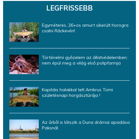
LEGFRISSEBB
Egyméteres, 26+os amurt sikerült horogra
csalni Ráckevén!
Történelmi győzelem az állatvédelemben:
nem épül meg a világ első polipfarmja
Kapitáis halakkal telt Ambrus Tomi
születésnapi horgásztúrája !
Az űrből is látszik a Duna drámai apadása
Paksnál