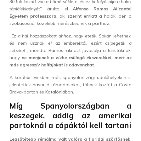
30 fok között van a hőmérséklete, és ez befolyásolja a halak
táplálékigényét
”, árulta el
Alfonso Ramos Alicantei
Egyetem
professzora
, aki szerint emiatt a halak idén a
szokásosnál közelebb merészkednek a parthoz.
„
Ez a hal hozzászokott ahhoz, hogy etetik. Sokan lehetnek,
és nem úsznak el az emberektől, ezért csipegetik a
sebeket
”, mondta Ramos, aki azt javasolja a turistáknak,
hogy
ne menjenek a vízbe csillogó ékszerekkel, mert az
más agresszív halfajokat is odavonzhat.
A korábbi években más spanyolországi üdülőhelyeken is
jelentettek hasonló támadásokat, többek között a Costa
Brava-parton és Katalóniában.
Míg Spanyolországban a
keszegek, addig az amerikai
partoknál a cápáktól kell tartani
Legsötétebb rémálma vált valóra a floridai szörfösnek,