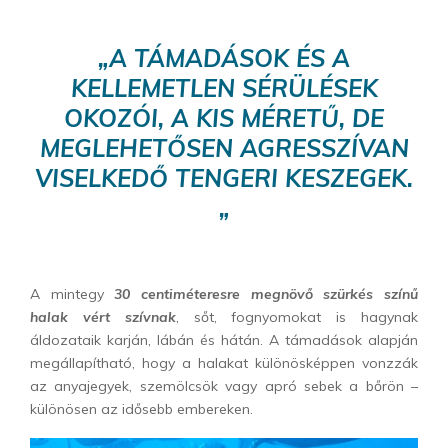
„A TÁMADÁSOK ÉS A
KELLEMETLEN SÉRÜLÉSEK
OKOZÓI, A KIS MÉRETŰ, DE
MEGLEHETŐSEN
AGRESSZÍVAN
VISELKEDŐ TENGERI KESZEGEK.
„
A mintegy
30 centiméteresre megnövő szürkés színű
halak vért szívnak
, sőt, fognyomokat is hagynak
áldozataik karján, lábán és hátán. A támadások alapján
megállapítható, hogy a halakat különösképpen vonzzák
az anyajegyek, szemölcsök vagy apró sebek a bőrön –
különösen az idősebb embereken.