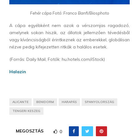
Fehér cápa Fotó: Franco Banfi/Biosphoto
A cápa egyébként nem azok a vérszomjas ragadozó,
amelynek sokan hiszik, az állatok jellemzően tévedésből
vagy kíváncsiságból érintkeznek az emberekkel, globálisan
nézve pedig kifejezetten ritkák a halálos esetek.
(Forrás: Daily Mail, Fotók: hu.hotels.com/iStock)
Halazin
ALICANTE
BENIDORM
HARAPÁS
SPANYOLORSZÁG
TENGERI KESZEG
MEGOSZTÁS
0