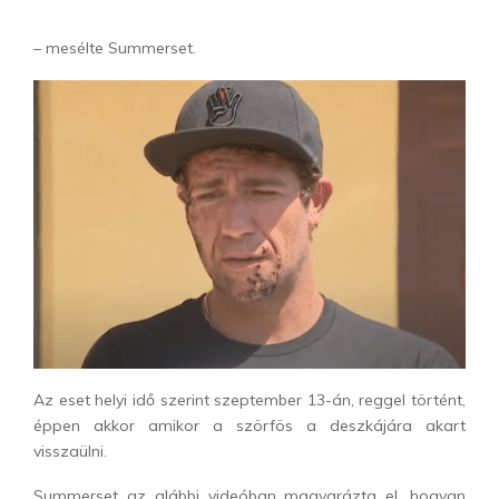
– mesélte Summerset.
Az eset helyi idő szerint szeptember 13-án, reggel történt,
éppen akkor amikor a szörfös a deszkájára akart
visszaülni.
Summerset az alábbi videóban magyarázta el, hogyan