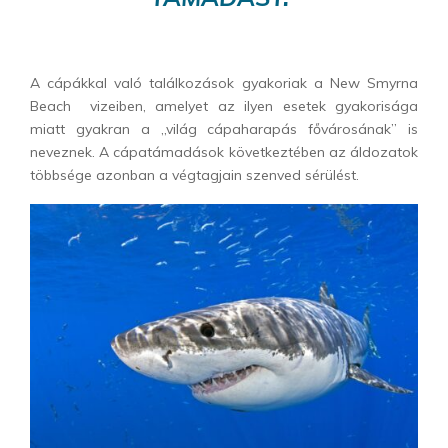
A cápákkal való találkozások gyakoriak a New Smyrna
Beach vizeiben, amelyet az ilyen esetek gyakorisága
miatt gyakran a „világ cápaharapás fővárosának” is
neveznek. A cápatámadások következtében az áldozatok
többsége azonban a végtagjain szenved sérülést.