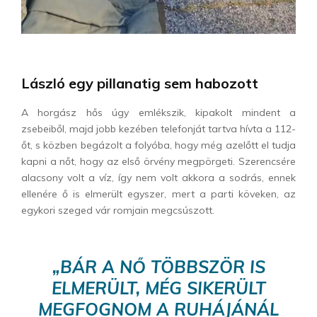
László egy pillanatig sem habozott
A horgász hős úgy emlékszik, kipakolt mindent a
zsebeiből, majd jobb kezében telefonját tartva hívta a 112-
őt, s közben begázolt a folyóba, hogy még azelőtt el tudja
kapni a nőt, hogy az első örvény megpörgeti. Szerencsére
alacsony volt a víz, így nem volt akkora a sodrás, ennek
ellenére ő is elmerült egyszer, mert a parti köveken, az
egykori szeged vár romjain megcsúszott.
„BÁR A NŐ TÖBBSZÖR IS
ELMERÜLT, MÉG SIKERÜLT
MEGFOGNOM A RUHÁJÁNÁL