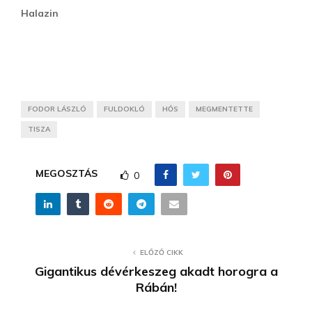
Halazin
FODOR LÁSZLÓ
FULDOKLÓ
HŐS
MEGMENTETTE
TISZA
MEGOSZTÁS
0
ELŐZŐ CIKK
Gigantikus dévérkeszeg akadt horogra a
Rábán!