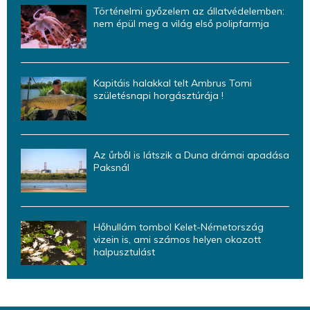
Történelmi győzelem az állatvédelemben:
nem épül meg a világ első polipfarmja
Kapitáis halakkal telt Ambrus Tomi
születésnapi horgásztúrája !
Az űrből is látszik a Duna drámai apadása
Paksnál
Hőhullám tombol Kelet-Németország
vizein is, ami számos helyen okozott
halpusztulást