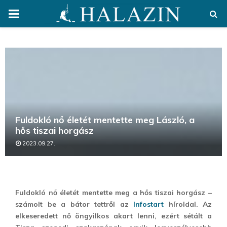
PRIMARY
MENU
Fuldokló nő életét mentette meg László, a
hős tiszai horgász
2023.09.27.
Fuldokló nő életét mentette meg a hős tiszai horgász –
számolt be a bátor tettről az
Infostart
híroldal. Az
elkeseredett nő öngyilkos akart lenni, ezért sétált a