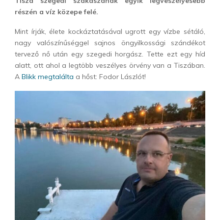
Tisza szegedi szakaszának egyik legveszélyesebb
részén a víz közepe felé.
Mint írják, élete kockáztatásával ugrott egy vízbe sétáló,
nagy valószínűséggel sajnos öngyilkossági szándékot
tervező nő után egy szegedi horgász. Tette ezt egy híd
alatt, ott ahol a legtöbb veszélyes örvény van a Tiszában.
A
Blikk megtalálta
a hőst: Fodor Lászlót!