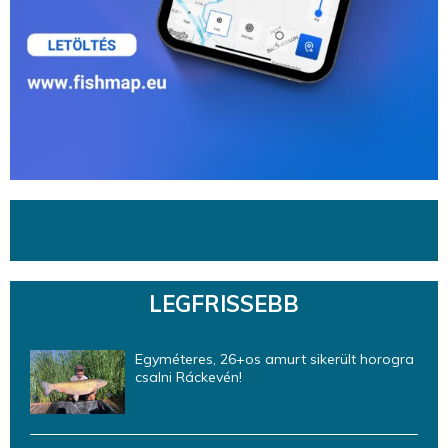
LEGFRISSEBB
Egyméteres, 26+os amurt sikerült horogra
csalni Ráckevén!