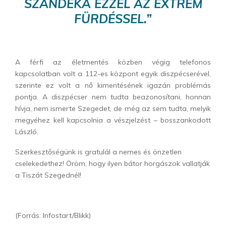
SZÁNDÉKA EZZEL AZ EXTRÉM
FÜRDÉSSEL.”
A férfi az életmentés közben végig telefonos
kapcsolatban volt a 112-es központ egyik diszpécserével,
szerinte ez volt a nő kimentésének igazán problémás
pontja. A diszpécser nem tudta beazonosítani, honnan
hívja, nem ismerte Szegedet, de még az sem tudta, melyik
megyéhez kell kapcsolnia a vészjelzést – bosszankodott
László.
Szerkesztőségünk is gratulál a nemes és önzetlen
cselekedethez! Öröm, hogy ilyen bátor horgászok vallatják
a Tiszát Szegednél!
(Forrás: Infostart/Blikk)