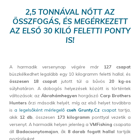
2,5 TONNÁVAL NŐTT AZ
ÖSSZFOGÁS, ÉS MEGÉRKEZETT
AZ ELSŐ 30 KILÓ FELETTI PONTY
IS!
A harmadik versenynap végére már
127 csapat
büszkélkedhet legalább egy 10 kilogramm feletti hallal, és
összesen 18 csapat
jutott túl a bűvös
20 kg-os
súlyhatáron. A dobogós helyezések között is történtek
változások: az
Ábrahámhegyen
horgászó
Carp Brothers
Hunters
őrzi második helyét, míg az első helyet továbbra
is
a legelsőként mérlegelő
cseh Grunty.Cz
csapat
tartja,
akik
12 db
, összesen
173 kilogramm
ponttyal vezetik a
versenyt. A harmadik helyen jelenleg a
VMFishing
csapata
áll
Badacsonytomajon
, ők
8 darab fogott hallal
tartják
pozíciójukat.