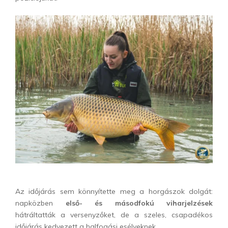
Az időjárás sem könnyítette meg a horgászok dolgát:
napközben
első- és másodfokú viharjelzések
hátráltatták a versenyzőket, de a szeles, csapadékos
időjárás kedvezett a halfogási esélyeknek.