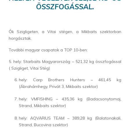
ÖSSZFOGÁSSAL.
Ők Szigligeten, a Vitai stégen, a Mikbaits szektorban
horgásztak.
További magyar csapatok a TOP 10-ben:
5. hely: Starbaits Magyarország – 521,32 kg összfogással
( Szigliget, Vitai Stég)
hely: Carp Brothers Hunters – 461,45 kg
(Ábrahámhegy, Privát 3, Mikbaits szektor)
hely: VMFISHING – 435,36 kg (Badacsonytomaj,
Strand, Mikbaits szektor)
hely: AQVARIUS TEAM – 389,28 kg (Balatonakali,
Strand, Bucovina szektor)