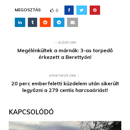
MEGOSZTÁS
0
ELŐZŐ CIKK
Megélénkültek a márnák: 3-as torpedő
érkezett a Berettyón!
KÖVETKEZŐ CIKK
20 perc emberfeletti küzdelem után sikerült
legyőzni a 279 centis harcsaóriást!
KAPCSOLÓDÓ