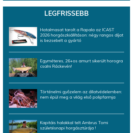
LEGFRISSEBB
Hatalmasat tarolt a Rapala az ICAST
2026 horgászkiállításon: négy rangos díjat
is bezsebelt a gyártó
Egyméteres, 26+os amurt sikerült horogra
csalni Ráckevén!
Történelmi győzelem az állatvédelemben:
nem épül meg a világ első polipfarmja
Kapitáis halakkal telt Ambrus Tomi
születésnapi horgásztúrája !