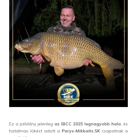
Ez a példány jelenleg
az IBCC 2025 legnagyobb hala
, és
hatalmas lökést adott a
Parys-Mikbaits.SK
csapatnak a