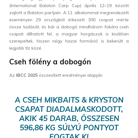
(International Balaton Carp Cup) április 12–19. között
zajlott a Balaton partjain.
A 11. alkalommal megrendezett
eseményen 29 országból érkezett 300 csapat mérte
össze tudását, és bár a dobogó mindhárom fokára cseh
csapat állhatott fel, a magyar horgászok is kiválóan
szerepeltek, hiszen négy hazai formáció is bekerült a
legjobb tíz közé.
Cseh fölény a dobogón
Az
IBCC 2025
összesített eredményei alapján
A CSEH MIKBAITS & KRYSTON
CSAPAT DIADALMASKODOTT,
AKIK 45 DARAB, ÖSSZESEN
596,86 KG SÚLYÚ PONTYOT
FOGTAK KI