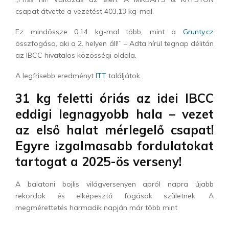
csapat átvette a vezetést 403,13 kg-mal.
Ez mindössze 0,14 kg-mal több, mint a
Grunty.cz
összfogása, aki a 2. helyen áll!” – Adta hírül tegnap délitán
az IBCC hivatalos közösségi oldala.
A legfrisebb eredményt
ITT
találjátok.
31 kg feletti óriás az idei IBCC
eddigi legnagyobb hala – vezet
az első halat mérlegelő csapat!
Egyre izgalmasabb fordulatokat
tartogat a 2025-ös verseny!
A balatoni bojlis világversenyen apról napra újabb
rekordok és elképesztő fogások születnek. A
megmérettetés harmadik napján már több mint