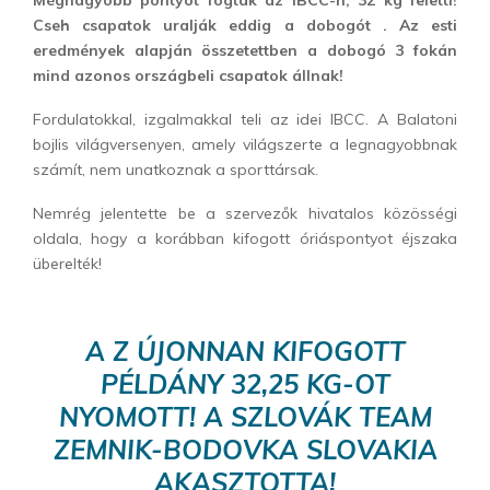
Cseh csapatok uralják eddig a dobogót . Az esti
eredmények alapján összetettben a dobogó 3 fokán
mind azonos országbeli csapatok állnak!
Fordulatokkal, izgalmakkal teli az idei IBCC. A Balatoni
bojlis világversenyen, amely világszerte a legnagyobbnak
számít, nem unatkoznak a sporttársak.
Nemrég jelentette be a szervezők hivatalos közösségi
oldala, hogy a korábban kifogott óriáspontyot éjszaka
überelték!
A Z ÚJONNAN KIFOGOTT
PÉLDÁNY 32,25 KG-OT
NYOMOTT! A SZLOVÁK TEAM
ZEMNIK-BODOVKA SLOVAKIA
AKASZTOTTA!