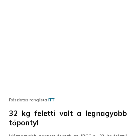
Részletes ranglista
ITT
32 kg feletti volt a legnagyobb
tőponty!
Mégnagyobb pontyot fogtak az IBCC-n, 32 kg feletti!