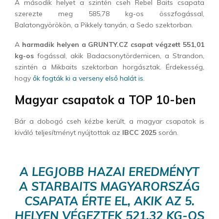
A második helyet a szintén cseh Rebel Baits csapata
szerezte meg 585,78 kg-os összfogással,
Balatongyörökön, a Pikkely tanyán, a Sedo szektorban.
A
harmadik helyen a GRUNTY.CZ csapat végzett 551,01
kg-os
fogással, akik Badacsonytördemicen, a Strandon,
szintén a Mikbaits szektorban horgásztak. Érdekesség,
hogy
ők fogták ki a verseny első halát is.
Magyar csapatok a TOP 10-ben
Bár a dobogó cseh kézbe került, a magyar csapatok is
kiváló teljesítményt nyújtottak az
IBCC 2025
során.
A LEGJOBB HAZAI EREDMÉNYT
A STARBAITS MAGYARORSZÁG
CSAPATA ÉRTE EL, AKIK AZ 5.
HELYEN VÉGEZTEK 521,32 KG-OS