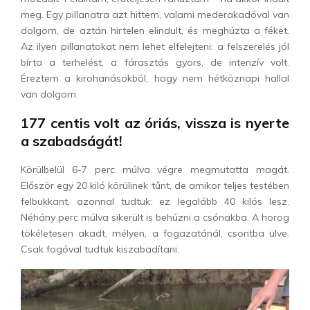
meg. Egy pillanatra azt hittem, valami mederakadóval van
dolgom, de aztán hirtelen elindult, és meghúzta a féket.
Az ilyen pillanatokat nem lehet elfelejteni: a felszerelés jól
bírta a terhelést, a fárasztás gyors, de intenzív volt.
Éreztem a kirohanásokból, hogy nem hétköznapi hallal
van dolgom.
177 centis volt az óriás, vissza is nyerte
a szabadságát!
Körülbelül 6-7 perc múlva végre megmutatta magát.
Először egy 20 kiló körülinek tűnt, de amikor teljes testében
felbukkant, azonnal tudtuk: ez legalább 40 kilós lesz.
Néhány perc múlva sikerült is behúzni a csónakba. A horog
tökéletesen akadt, mélyen, a fogazatánál, csontba ülve.
Csak fogóval tudtuk kiszabadítani.