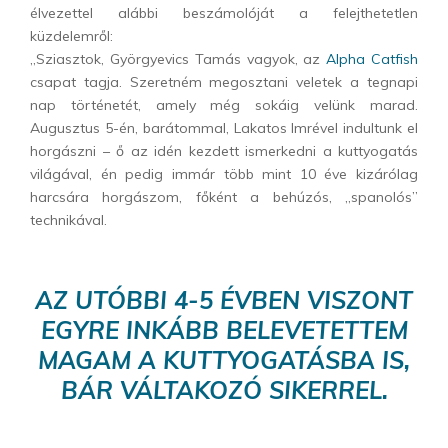
élvezettel alábbi beszámolóját a felejthetetlen
küzdelemről:
„Sziasztok, Györgyevics Tamás vagyok, az
Alpha Catfish
csapat tagja. Szeretném megosztani veletek a tegnapi
nap történetét, amely még sokáig velünk marad.
Augusztus 5-én, barátommal, Lakatos Imrével indultunk el
horgászni – ő az idén kezdett ismerkedni a kuttyogatás
világával, én pedig immár több mint 10 éve kizárólag
harcsára horgászom, főként a behúzós, „spanolós”
technikával.
AZ UTÓBBI 4-5 ÉVBEN VISZONT
EGYRE INKÁBB BELEVETETTEM
MAGAM A KUTTYOGATÁSBA IS,
BÁR VÁLTAKOZÓ SIKERREL.