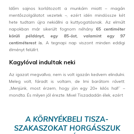
Időm sajnos korlátozott a munkám miatt – magán
mentőszolgálatot vezetek –, ezért idén mindössze két
hete tudtam újra nekiállni a kuttyogatásnak. Az elmúlt
napokban már sikerült fognom néhány
65 centiméter
körüli példányt, egy 85-öst, valamint egy 97
centiméterest is.
A tegnapi nap viszont minden eddigi
élményt felülírt.
Kagylóval indultak neki
Az igazat megvallva, nem is volt igazán kedvem elindulni.
Meleg volt, fáradt is voltam, de Imi barátom rávett:
„Menjünk, most érzem, hogy jön egy 20+ kilós hal!” –
mondta. És milyen jól érezte. Mivel Tiszadadán élek, ezért
A KÖRNYÉKBELI TISZA-
SZAKASZOKAT HORGÁSSZUK