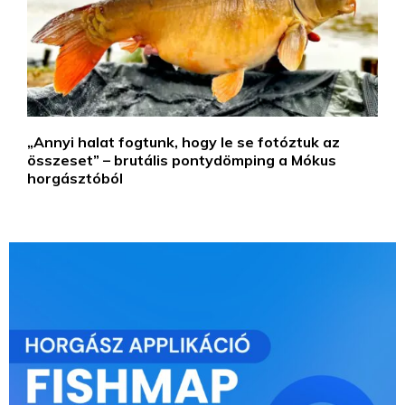
„Annyi halat fogtunk, hogy le se fotóztuk az
összeset” – brutális pontydömping a Mókus
horgásztóból