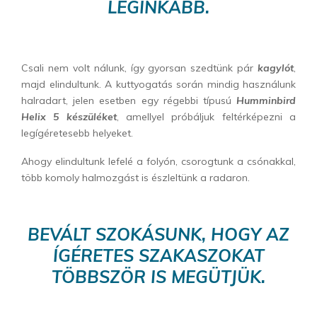
LEGINKÁBB.
Csali nem volt nálunk, így gyorsan szedtünk pár
kagylót
,
majd elindultunk. A kuttyogatás során mindig használunk
halradart, jelen esetben egy régebbi típusú
Humminbird
Helix 5 készüléket
, amellyel próbáljuk feltérképezni a
legígéretesebb helyeket.
Ahogy elindultunk lefelé a folyón, csorogtunk a csónakkal,
több komoly halmozgást is észleltünk a radaron.
BEVÁLT SZOKÁSUNK, HOGY AZ
ÍGÉRETES SZAKASZOKAT
TÖBBSZÖR IS MEGÜTJÜK.