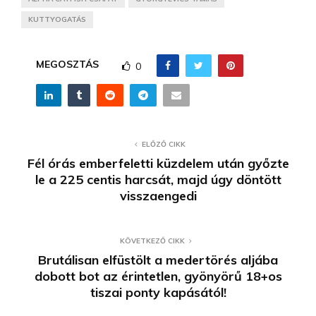
KUTTYOGATÁS
MEGOSZTÁS
0
ELŐZŐ CIKK
Fél órás emberfeletti küzdelem után győzte
le a 225 centis harcsát, majd úgy döntött
visszaengedi
KÖVETKEZŐ CIKK
Brutálisan elfüstölt a medertörés aljába
dobott bot az érintetlen, gyönyörű 18+os
tiszai ponty kapásától!