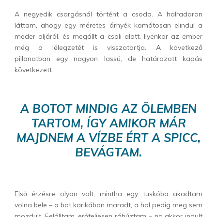
A negyedik csorgásnál történt a csoda. A halradaron
láttam, ahogy egy méretes árnyék komótosan elindul a
meder aljáról, és megállt a csali a
latt
. Ilyenkor az ember
még a lélegzetét is visszatartja. A következő
pillanatban
egy nagyon
lassú, de határozott kapás
következett.
A BOTOT MINDIG AZ ÖLEMBEN
TARTOM, ÍGY AMIKOR MÁR
MAJDNEM A VÍZBE ÉRT A SPICC,
BEVÁGTAM.
Első érzésre olyan volt, mintha egy tuskóba akadtam
volna bele – a bot karikában maradt, a hal pedig meg sem
mozdult. Felálltam, erőteljesen ráhúztam – na akkor indult