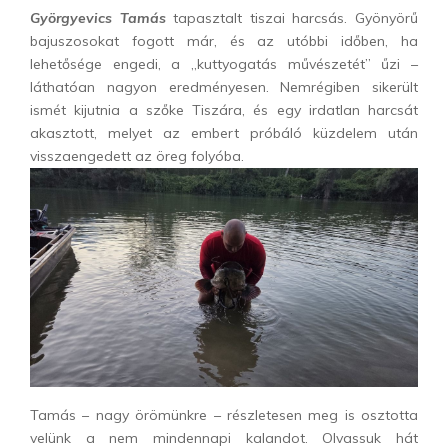
Györgyevics Tamás
tapasztalt tiszai harcsás. Gyönyörű
bajuszosokat fogott már, és az utóbbi időben, ha
lehetősége engedi, a „kuttyogatás művészetét” űzi –
láthatóan nagyon eredményesen. Nemrégiben sikerült
ismét kijutnia a szőke Tiszára, és egy irdatlan harcsát
akasztott, melyet az embert próbáló küzdelem után
visszaengedett az öreg folyóba.
Tamás – nagy örömünkre – részletesen meg is osztotta
velünk a nem mindennapi kalandot. Olvassuk hát