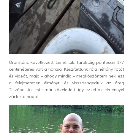
Örömtánc következett. Lemértük: faroktőig pontosan 177
centiméteres volt a harcsa. Készítettünk róla néhány fotót
és videót, majd – ahogy mindig – megköszöntem neki ezt
a felejthetetlen élményt, és visszaengedtük az öreg
Tiszába. Az este már közeledett, így ezzel az élménnyel
zártuk a napot.