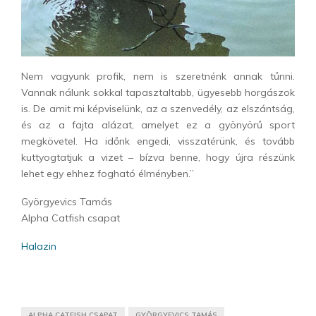
Nem vagyunk profik, nem is szeretnénk annak tűnni.
Vannak nálunk sokkal tapasztaltabb, ügyesebb horgászok
is. De amit mi képviselünk, az a szenvedély, az elszántság,
és az a fajta alázat, amelyet ez a gyönyörű sport
megkövetel. Ha időnk engedi, visszatérünk, és tovább
kuttyogtatjuk a vizet – bízva benne, hogy újra részünk
lehet egy ehhez fogható élményben.”
Györgyevics Tamás
Alpha
Cat
fish
csapat
Halazin
ALPHA CATFISH CSAPAT
GYÖRGYEVICS TAMÁS