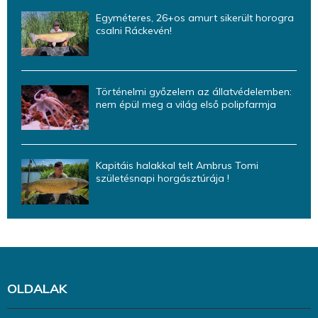
Egyméteres, 26+os amurt sikerült horogra
csalni Ráckevén!
Történelmi győzelem az állatvédelemben:
nem épül meg a világ első polipfarmja
Kapitáis halakkal telt Ambrus Tomi
születésnapi horgásztúrája !
OLDALAK