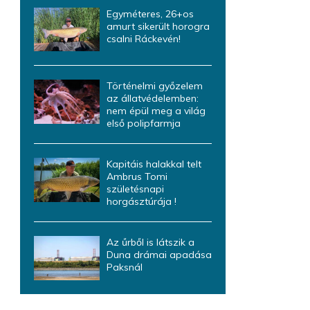
Egyméteres, 26+os
amurt sikerült horogra
csalni Ráckevén!
Történelmi győzelem
az állatvédelemben:
nem épül meg a világ
első polipfarmja
Kapitáis halakkal telt
Ambrus Tomi
születésnapi
horgásztúrája !
Az űrből is látszik a
Duna drámai apadása
Paksnál