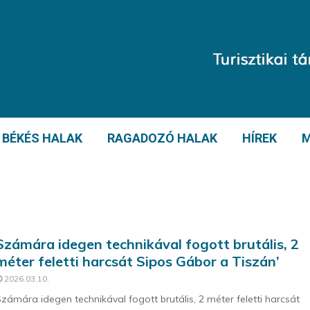
BÉKÉS HALAK
RAGADOZÓ HALAK
HÍREK
M
Számára idegen technikával fogott brutális, 2
méter feletti harcsát Sipos Gábor a Tiszán’
2026.03.10.
zámára idegen technikával fogott brutális, 2 méter feletti harcsát