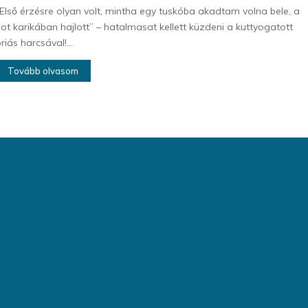
Első érzésre olyan volt, mintha egy tuskóba akadtam volna bele, a
ot karikában hajlott” – hatalmasat kellett küzdeni a kuttyogatott
riás harcsával!...
Tovább olvasom