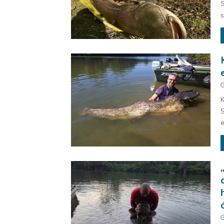
S
s
K
S
e