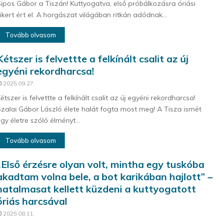
ipos Gábor a Tiszán! Kuttyogatva, első próbálkozásra óriási
ikert ért el. A horgászat világában ritkán adódnak...
Tovább olvasom
Kétszer is felvettte a felkínált csalit az új
egyéni rekordharcsa!
2025.09.27.
étszer is felvettte a felkínált csalit az új egyéni rekordharcsa!
zalai Gábor László élete halát fogta most meg! A Tisza ismét
gy életre szóló élményt...
Tovább olvasom
„Első érzésre olyan volt, mintha egy tuskóba
akadtam volna bele, a bot karikában hajlott” –
hatalmasat kellett küzdeni a kuttyogatott
óriás harcsával
2025.08.11.