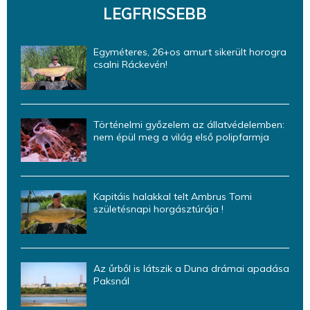
LEGFRISSEBB
Egyméteres, 26+os amurt sikerült horogra
csalni Ráckevén!
Történelmi győzelem az állatvédelemben:
nem épül meg a világ első polipfarmja
Kapitáis halakkal telt Ambrus Tomi
születésnapi horgásztúrája !
Az űrből is látszik a Duna drámai apadása
Paksnál