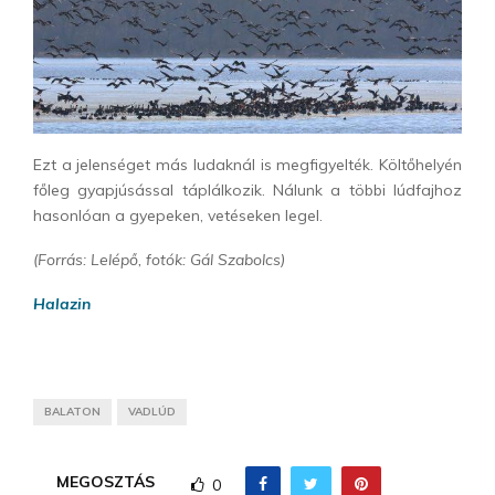
Ezt a jelenséget más ludaknál is megfigyelték. Költőhelyén
főleg gyapjúsással táplálkozik. Nálunk a többi lúdfajhoz
hasonlóan a gyepeken, vetéseken legel.
(Forrás: Lelépő, fotók: Gál Szabolcs)
Halazin
BALATON
VADLÚD
MEGOSZTÁS
0