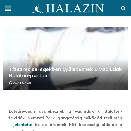
PRIMARY
MENU
Tízezres seregekben gyülekeznek a vadludak
Balaton-parton!
2024.02.09.
Látványosan gyülekeznek a vadludak a Balaton-
felvidéki Nemzeti Park Igazgatóság működési területén
–
jelentette
be az örömteli hírt közösségi oldalán a