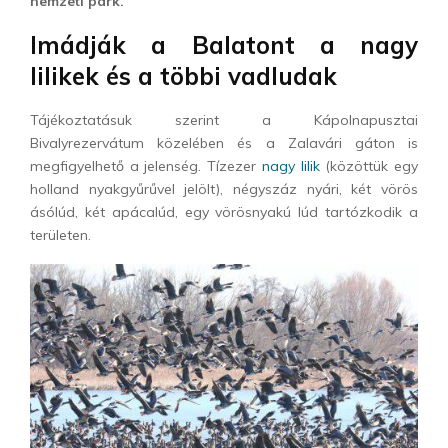
nemzeti park.
Imádják a Balatont a nagy
lilikek és a többi vadludak
Tájékoztatásuk szerint a Kápolnapusztai
Bivalyrezervátum közelében és a Zalavári gáton is
megfigyelhető a jelenség. Tízezer
nagy lilik
(közöttük egy
holland nyakgyűrűvel jelölt), négyszáz nyári, két vörös
ásólúd, két apácalúd, egy vörösnyakú lúd tartózkodik a
területen.