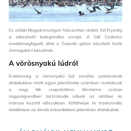
Ez utóbbi Magyarországon fokozottan védett, IUCN pedig
a sebezhető kategóriába sorolja. A Gál Szabolcs
madármegfigyelő által a Zalavári gáton készített fotók
önmagukért beszélnek.
A vörösnyakú lúdról
Érdekesség, a vörösnyakú lúd vonulási szokásainak
átalakulása miatt egyre jelentősebb számban csatlakozik
a nagy lilik csapatokhoz. Mostanra százas
nagyságrendben tartózkodik nálunk az október és
március közötti időszakban. Költőhelyei és tradicionális
telelőhelyei az elmúlt évtizedekben jelentősen átalakultak,