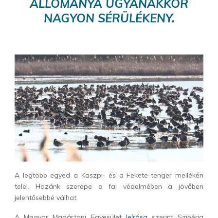
ÁLLOMÁNYA UGYANAKKOR
NAGYON SÉRÜLÉKENY.
A legtöbb egyed a Kaszpi- és a Fekete-tenger mellékén
telel. Hazánk szerepe a faj védelmében a jövőben
jelentősebbé válhat.
A Magyar Madártani Egyesület
leírása
szerint Szibéria