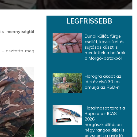
LEGFRISSEBB
is mennyiségtől
Dunai küllőt, fürge
csellét, kövicsíket és
sujtásos küszt is
on – osztotta meg
mentettek a halőrök
a Morgó-patakból
Horogra akadt az
idei év első 30+os
amurja az RSD-n!
Hatalmasat tarolt a
Rapala az ICAST
2026
horgászkiállításon:
négy rangos díjat is
bezsebelt a gyártó