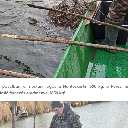
a posztban, a mostani fogás a Hantoskertin
500 kg, a Peresi h
ruló felnézés eredménye 1850 kg!