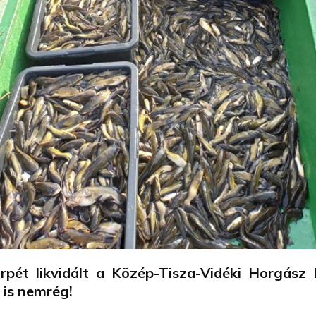
rpét likvidált a Közép-Tisza-Vidéki Horgász 
 is nemrég!