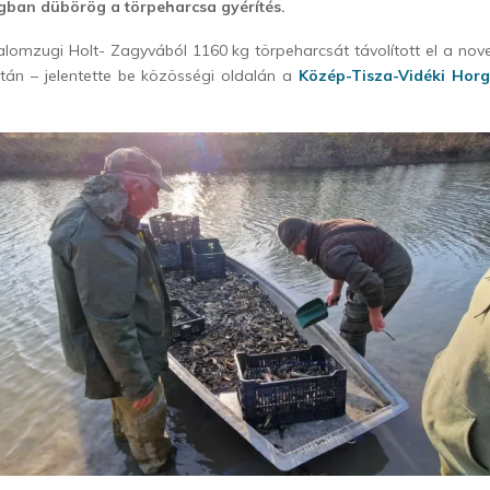
gban dübörög a törpeharcsa gyérítés.
omzugi Holt- Zagyvából 1160 kg törpeharcsát távolított el a nov
után – jelentette be közösségi oldalán a
Közép-Tisza-Vidéki Horg