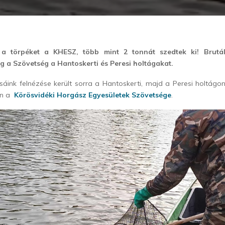
ta a törpéket a KHESZ, több mint 2 tonnát szedtek ki! Brutál
g a Szövetség a Hantoskerti és Peresi holtágakat.
sáink felnézése került sorra a Hantoskerti, majd a Peresi holtág
án a
Körösvidéki Horgász Egyesületek Szövetsége
.