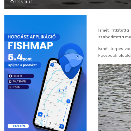
2025.01.12.
Ismét ritkítot
szabadította me
Ismét törpés var
Facebook oldal