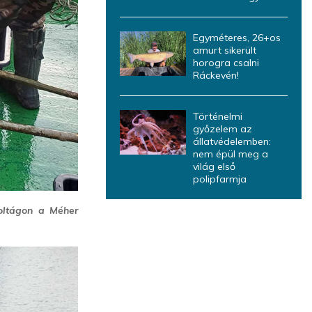
Egyméteres, 26+os
amurt sikerült
horogra csalni
Ráckevén!
Történelmi
győzelem az
állatvédelemben:
nem épül meg a
világ első
polipfarmja
oltágon a Méher