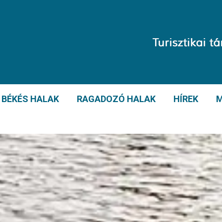
BÉKÉS HALAK
RAGADOZÓ HALAK
HÍREK
M