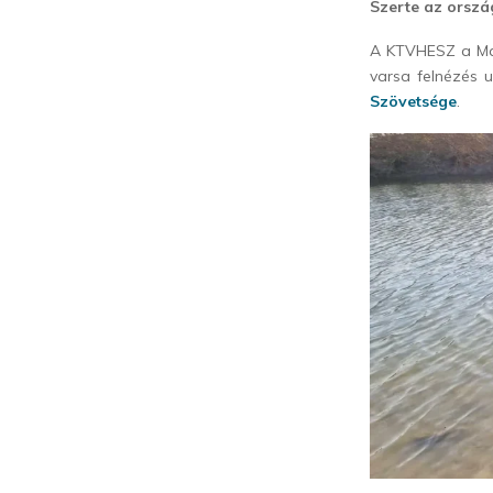
Szerte az orszá
A KTVHESZ a Mal
varsa felnézés 
Szövetsége
.