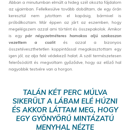
Abban a minutumban elmúlt a hideg szél okozta fájdalom
az ujjaimban. Fellelkesülve tovább dobáltam, de egy órán
keresztül nem jutottam el kapásig, bármivel is
próbálkoztam. Már éppen az járt az eszemben, hogy
megelégszem azzal ami történt és összepakolok. Amikor
is egy
pár négyzetméteres homokos aljú szakaszon
vezettem a csalit
és azzal a bizonyos
összetéveszthetetlen koppintással megakasztottam egy
igen jól, az alja felé védekező halat. A szél természetesen
felerősödött és megvoltam győződve, hogy az előző hal
nagyobbik testvére van a horgon.
TALÁN KÉT PERC MÚLVA
SIKERÜLT A LÁBAM ELÉ HÚZNI
ÉS AKKOR LÁTTAM MEG, HOGY
EGY GYÖNYÖRŰ MINTÁZATÚ
MENYHAL NÉZTE