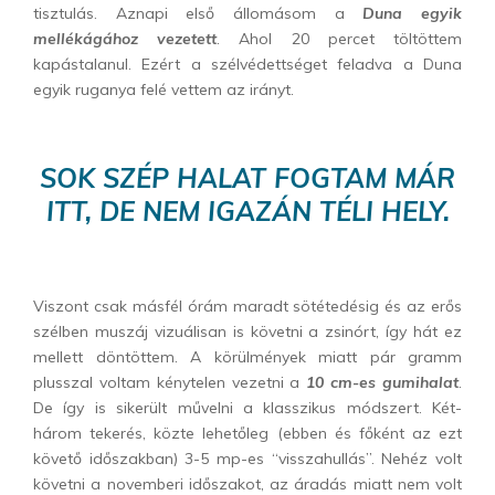
tisztulás. Aznapi első állomásom a
Duna egyik
mellékágához vezetett
. Ahol 20 percet töltöttem
kapástalanul. Ezért a szélvédettséget feladva a Duna
egyik ruganya felé vettem az irányt.
SOK SZÉP HALAT FOGTAM MÁR
ITT, DE NEM IGAZÁN TÉLI HELY.
Viszont csak másfél órám maradt sötétedésig és az erős
szélben muszáj vizuálisan is követni a zsinórt, így hát ez
mellett döntöttem. A körülmények miatt pár gramm
plusszal voltam kénytelen vezetni a
10 cm-es gumihalat
.
De így is sikerült művelni a klasszikus módszert. Két-
három tekerés, közte lehetőleg (ebben és főként az ezt
követő időszakban) 3-5 mp-es “visszahullás”. Nehéz volt
követni a novemberi időszakot, az áradás miatt nem volt