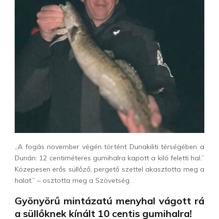
„A fogás november végén történt Dunakiliti térségében a
Dunán: 12 centiméteres gumihalra kapott a kiló feletti hal.”
Közepesen erős süllőző, pergető szettel akasztotta meg a
halat.” – osztotta meg a Szövetség.
Gyönyörű mintázatú menyhal vágott rá
a süllőknek kínált 10 centis gumihalra!