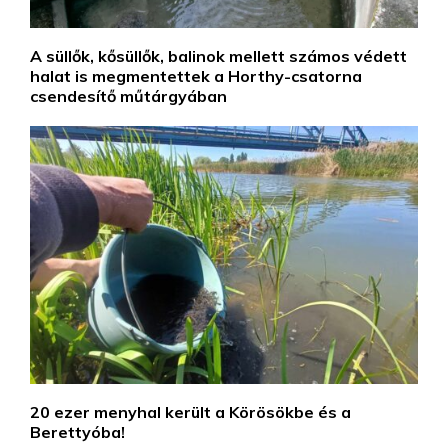
A süllők, kősüllők, balinok mellett számos védett
halat is megmentettek a Horthy-csatorna
csendesítő műtárgyában
20 ezer menyhal került a Körösökbe és a
Berettyóba!