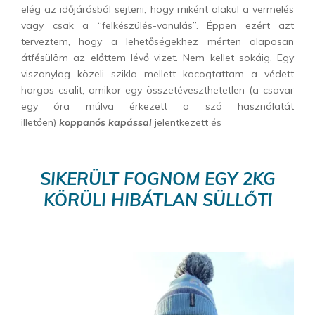
elég az időjárásból sejteni, hogy miként alakul a vermelés
vagy csak a “felkészülés-vonulás”. Éppen ezért azt
terveztem, hogy a lehetőségekhez mérten alaposan
átfésülöm az előttem lévő vizet. Nem kellet sokáig. Egy
viszonylag közeli szikla mellett kocogtattam a védett
horgos csalit, amikor egy összetéveszthetetlen (a csavar
egy óra múlva érkezett a szó használatát
illetően)
koppanós kapással
jelentkezett és
SIKERÜLT FOGNOM EGY 2KG
KÖRÜLI HIBÁTLAN SÜLLŐT!