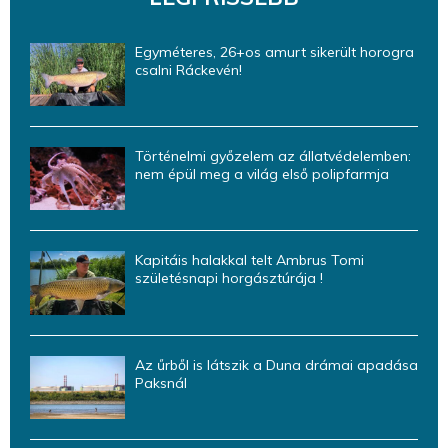
Egyméteres, 26+os amurt sikerült horogra
csalni Ráckevén!
Történelmi győzelem az állatvédelemben:
nem épül meg a világ első polipfarmja
Kapitáis halakkal telt Ambrus Tomi
születésnapi horgásztúrája !
Az űrből is látszik a Duna drámai apadása
Paksnál