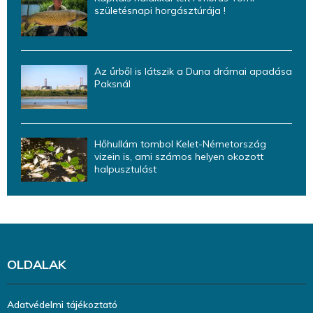
születésnapi horgásztúrája !
Az űrből is látszik a Duna drámai apadása
Paksnál
Hőhullám tombol Kelet-Németország
vizein is, ami számos helyen okozott
halpusztulást
OLDALAK
Adatvédelmi tájékoztató