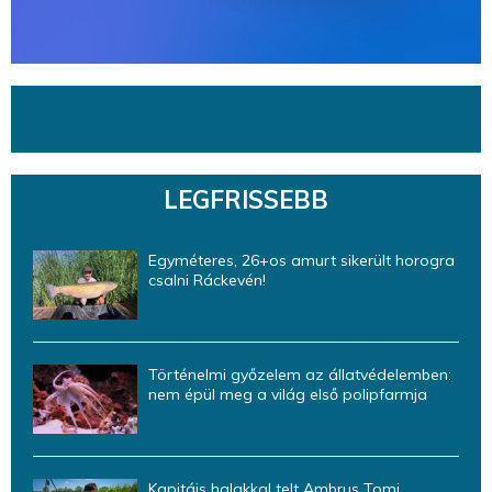
LEGFRISSEBB
Egyméteres, 26+os amurt sikerült horogra
csalni Ráckevén!
Történelmi győzelem az állatvédelemben:
nem épül meg a világ első polipfarmja
Kapitáis halakkal telt Ambrus Tomi