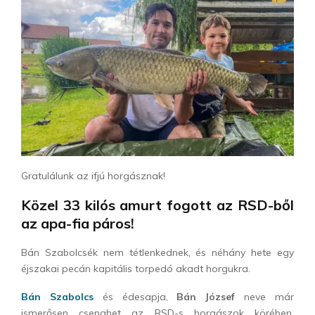
Gratulálunk az ifjú horgásznak!
Közel 33 kilós amurt fogott az RSD-ből
az apa-fia páros!
Bán Szabolcsék nem tétlenkednek, és néhány hete egy
éjszakai pecán kapitális torpedó akadt horgukra.
Bán Szabolcs
és édesapja,
Bán József
neve már
ismerősen csenghet az RSD-s horgászok körében.