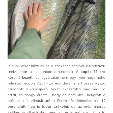
“Szürkületkor húztunk be a szokásos csalival, kukoricával,
amivel már a szezonban amurozunk.
A kapás 22 óra
körül érkezett,
de egyáltalán nem egy ilyen nagy halra
jellemző módon. Azt hittük egy dévér, mert össze vissza
csipogott a kapásjelző. Apum akasztotta meg végül a
halat, és ahogy érezte , hogy ez nem kicsi, beugrott a
csónakba és elindult utána. Ennek köszönhetően
kb. 10
perc alatt meg is tudta szákolni,
de az erős viharos
szélben és villámlásban nem volt egyszerű azért. Kihozta