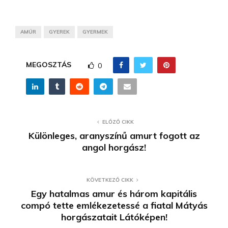
AMÚR
GYEREK
GYERMEK
MEGOSZTÁS
0
ELŐZŐ CIKK
Különleges, aranyszínű amurt fogott az
angol horgász!
KÖVETKEZŐ CIKK
Egy hatalmas amur és három kapitális
compó tette emlékezetessé a fiatal Mátyás
horgászatait Látóképen!