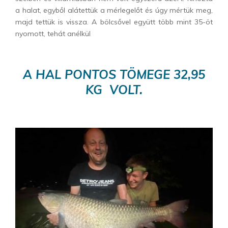
a halat, egyből alátettük a mérlegelőt és úgy mértük meg,
majd tettük is vissza. A bölcsővel együtt több mint 35-öt
nyomott, tehát anélkül
A HAL PONTOS TÖMEGE 32,95
KG VOLT.