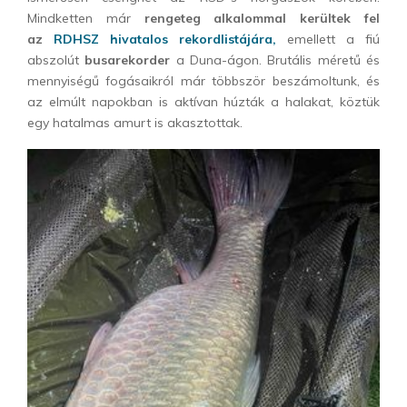
Mindketten már
rengeteg alkalommal kerültek fel
az
RDHSZ hivatalos rekordlistájára,
emellett a fiú
abszolút
busarekorder
a Duna-ágon. Brutális méretű és
mennyiségű fogásaikról már többször beszámoltunk, és
az elmúlt napokban is aktívan húzták a halakat, köztük
egy hatalmas amurt is akasztottak.