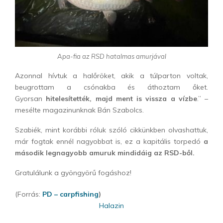
Apa-fia az RSD hatalmas amurjával
Azonnal hívtuk a halőröket, akik a túlparton voltak,
beugrottam a csónakba és áthoztam őket.
Gyorsan
hitelesítették, majd ment is vissza a vízbe
.” –
mesélte magazinunknak Bán Szabolcs.
Szabiék, mint korábbi róluk szóló cikkünkben olvashattuk,
már fogtak ennél nagyobbat is, ez a kapitális torpedó
a
második legnagyobb amuruk mindidáig az RSD-ből.
Gratulálunk a gyöngyörű fogáshoz!
(Forrás:
PD – carpfishing
)
Halazin