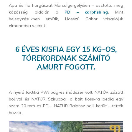
Apa és fia horgászat Marcalgergelyiben – osztotta meg
közösségi oldalán a
PD – carpfishing
.
Mint
bejegyzésükben említik,
Hosszú Gábor vásárlójuk
elmondása szerint
6 ÉVES KISFIA EGY 15 KG-OS,
TÓREKORDNAK SZÁMÍTÓ
AMURT FOGOTT.
A nyerő taktika PVA bag-es módszer volt, NATÚR Zúzott
bojlival és NATÚR Sziruppal, a bait floss-ra pedig egy
szem 20 mm-es PD – NATÚR Balansz bojli került – tették
hozzá.