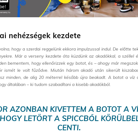
kai nehézségek kezdete
lna, hogy a szerdai reggelünk ekkora impulzussal indul. De előtte tek
yekre. Már a verseny kezdete óta küzdünk az akadókkal, a széllel 
den bementem, hogy ellenőrizzek egy botot, és – ahogy már megszokt
r ismét le volt fűződve. Miután három akadó után sikerült kiszabadí
sz minden, de alig 20 méterrel később újra beakadt. A botot a víz 
gy általában – ki tudom szabadítani a kisebb akadókból.
OR AZONBAN KIVETTEM A BOTOT A VÍ
 HOGY LETÖRT A SPICCBŐL KÖRÜLBEL
CENTI.