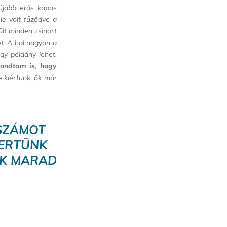
 újabb erős kapás
 le volt fűződve a
rült minden zsinórt
ét. A hal nagyon a
gy példány lehet.
ondtam is, hogy
e kiértünk, ők már
 SZÁMOT
MERTÜNK
ÉK MARAD