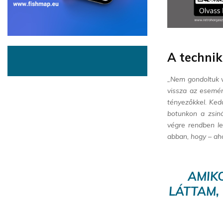
A techni
„Nem gondoltuk vo
vissza az esemén
tényezőkkel. Ked
botunkon a zsinó
végre rendben le
abban, hogy – aho
AMIK
LÁTTAM,