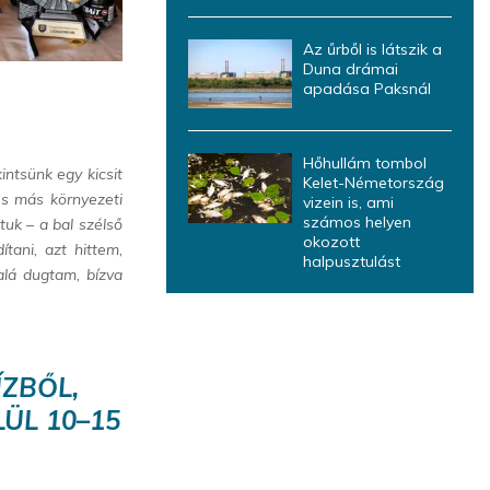
Az űrből is látszik a
Duna drámai
apadása Paksnál
Hőhullám tombol
intsünk egy kicsit
Kelet-Németország
és más környezeti
vizein is, ami
számos helyen
uk – a bal szélső
okozott
tani, azt hittem,
halpusztulást
alá dugtam, bízva
ZBŐL,
ÜL 10–15