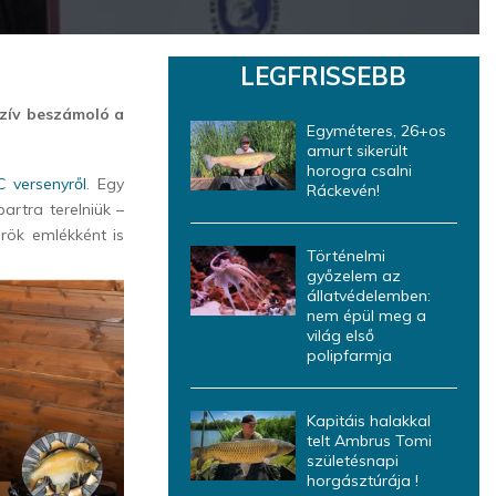
LEGFRISSEBB
lúzív beszámoló a
Egyméteres, 26+os
amurt sikerült
horogra csalni
versenyről
. Egy
Ráckevén!
artra terelniük –
örök emlékként is
Történelmi
győzelem az
állatvédelemben:
nem épül meg a
világ első
polipfarmja
Kapitáis halakkal
telt Ambrus Tomi
születésnapi
horgásztúrája !