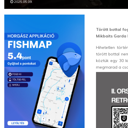
2025.05.09.
Törött bottal fo
Mikbaits Garda 
Hihetetlen törté
törött bottal ne
köztük egy 30 ki
megmarad a csa