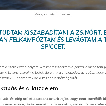
Már spicc nélkül a készség
TUDTAM KISZABADÍTANI A ZSINÓRT, 
AN FELKAMPÓZTAM ÉS LEVÁGTAM A 
SPICCET.
em a szereléket a helyére. Amikor visszaértem a partra, elmeséltem Ja
y ki kellene cserélni a botot, de annyira elfelejtődött az egész, hogy v
gásztunk.”
– számoltak be a kezdeti nehézségekről
 kapás és a küzdelem
k volt, és
elég sokat bosszankodtunk rajta, hogy nem cseréltük ki
a zsinór mindig feltekeredett a maradék gyűrűre
. Természetese