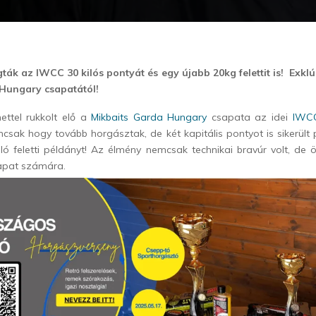
gták az IWCC 30 kilós pontyát és egy újabb 20kg felettit is! Exk
Hungary csapatától!
nettel rukkolt elő a
Mikbaits Garda Hungary
csapata az idei
IWCC 
mcsak hogy tovább horgásztak, de két kapitális pontyot is sikerült p
ló feletti példányt! Az élmény nemcsak technikai bravúr volt, de 
pat számára.