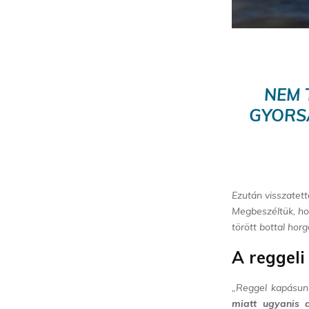
NEM 
GYORS
Ezután visszatett
Megbeszéltük, hog
törött bottal hor
A reggeli
„Reggel kapásun
miatt ugyanis 