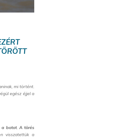
EZÉRT
TÖRÖTT
ninak, mi történt.
égül egész éjjel a
 a botot
.
A törés
n visszatettük a