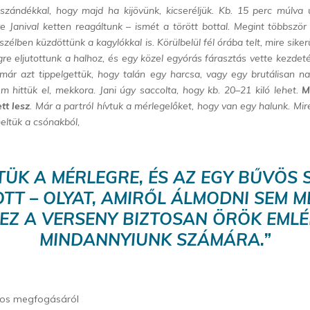
 szándékkal, hogy majd ha kijövünk, kicseréljük. Kb. 15 perc múlva
e Janival ketten reagáltunk – ismét a törött bottal. Megint többször
szélben küzdöttünk a kagylókkal is. Körülbelül fél órába telt, mire sike
gre eljutottunk a halhoz, és egy közel egyórás fárasztás vette kezdet
 már azt tippelgettük, hogy talán egy harcsa, vagy egy brutálisan na
em hittük el, mekkora. Jani úgy saccolta, hogy kb. 20–21 kiló lehet.
M
tt lesz
. Már a partról hívtuk a mérlegelőket, hogy van egy halunk. Mir
meltük a csónakból,
TÜK A MÉRLEGRE, ÉS AZ EGY BŰVÖS
TT – OLYAT, AMIRŐL ÁLMODNI SEM 
EZ A VERSENY BIZTOSAN ÖRÖK EML
MINDANNYIUNK SZÁMÁRA.”
 os megfogásáról