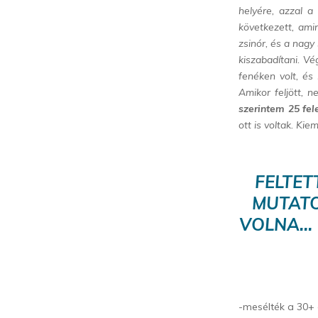
helyére, azzal a
következett, amir
zsinór, és a nagy 
kiszabadítani. Vé
fenéken volt, és
Amikor feljött, n
szerintem 25 fele
ott is voltak. Kie
FELTET
MUTATO
VOLNA… 
-mesélték a 30+