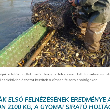
 tájékoztatást adtak arról, hogy a túlszaporodott törpeharcsa ál
i szelektív halászatot kezdtek a címben felsorolt holtágakon.
ÁK ELSŐ FELNÉZÉSÉNEK EREDMÉNYE A
N 2100 KG, A GYOMAI SIRATÓ HOLTÁ