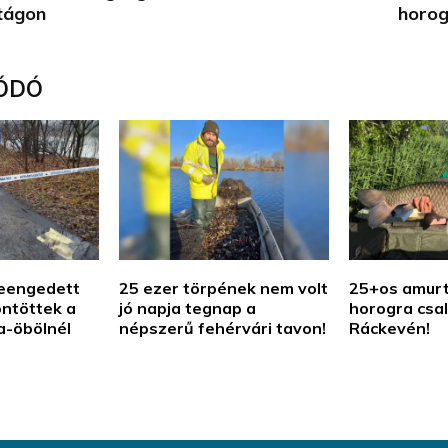
tágon
horo
ÓDÓ
leengedett
25 ezer törpének nem volt
25+os amurt 
öntöttek a
jó napja tegnap a
horogra csal
a-öbölnél
népszerű fehérvári tavon!
Ráckevén!