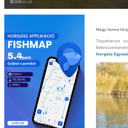
2025.11.12.
Négy tonna törp
Törpeharcsa sz
Békésszentandrá
Horgász Egyesü