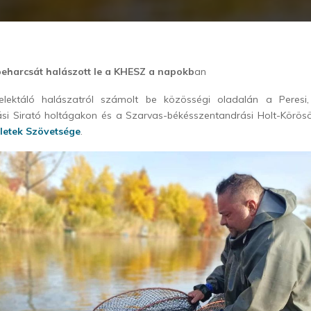
eharcsát halászott le a KHESZ a napokb
an
elektáló halászatról számolt be közösségi oladalán a Peresi,
si Sirató holtágakon és a Szarvas-békésszentandrási Holt-Körö
letek Szövetsége
.