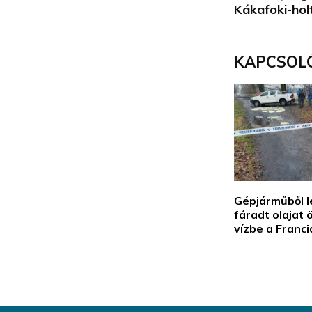
Kákafoki-hol
KAPCSOL
Gépjárműből 
fáradt olajat 
vízbe a Franci