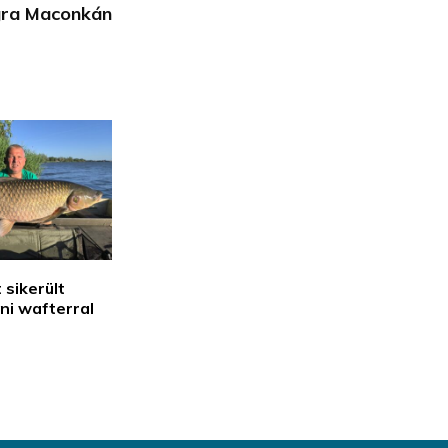
gra Maconkán
sikerült
ni wafterral