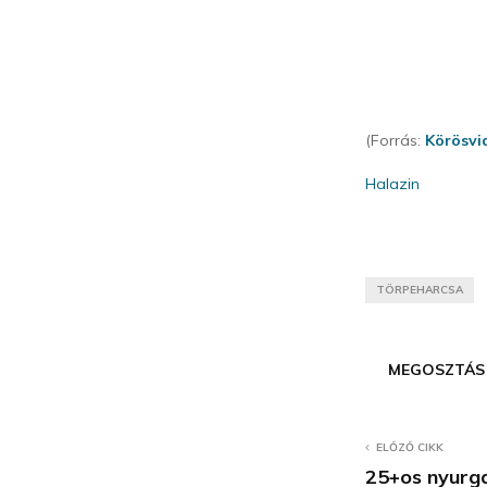
(Forrás:
Körösvi
Halazin
TÖRPEHARCSA
MEGOSZTÁS
ELŐZŐ CIKK
25+os nyurg