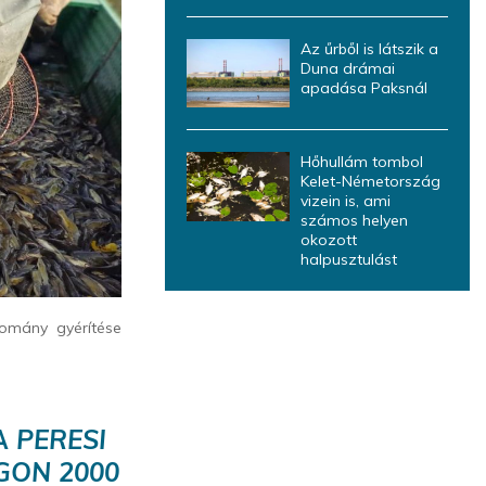
Az űrből is látszik a
Duna drámai
apadása Paksnál
Hőhullám tombol
Kelet-Németország
vizein is, ami
számos helyen
okozott
halpusztulást
lomány gyérítése
 PERESI
GON 2000