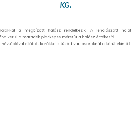
KG.
halakkal a megbízott halász rendelkezik. A lehalászott hal
óba kerül, a maradék piacképes méretűt a halász értékesíti.
 névtáblával ellátott karókkal kitűzött varsasoroknál a körültekintő