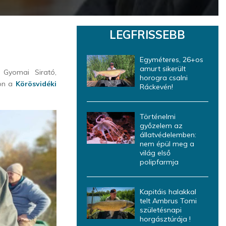
LEGFRISSEBB
Egyméteres, 26+os
amurt sikerült
 Gyomai Sirató,
horogra csalni
sön a
Körösvidéki
Ráckevén!
Történelmi
győzelem az
állatvédelemben:
nem épül meg a
világ első
polipfarmja
Kapitáis halakkal
telt Ambrus Tomi
születésnapi
horgásztúrája !