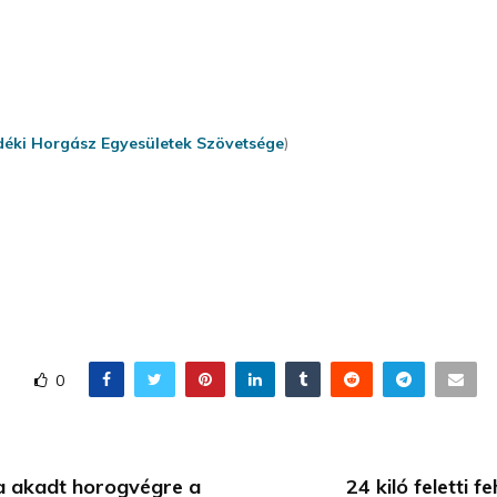
déki Horgász Egyesületek Szövetsége
)
0
a akadt horogvégre a
24 kiló feletti f