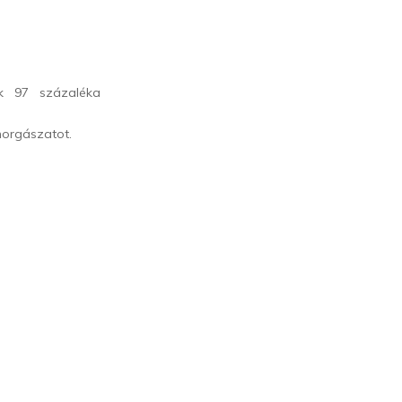
ak 97 százaléka
 horgászatot.