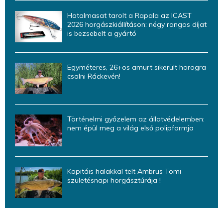
Hatalmasat tarolt a Rapala az ICAST
2026 horgászkiállításon: négy rangos díjat
is bezsebelt a gyártó
Egyméteres, 26+os amurt sikerült horogra
csalni Ráckevén!
Történelmi győzelem az állatvédelemben:
nem épül meg a világ első polipfarmja
Kapitáis halakkal telt Ambrus Tomi
születésnapi horgásztúrája !