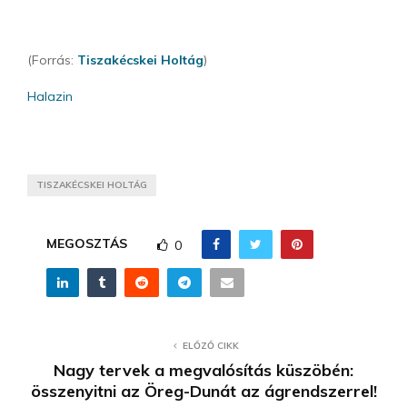
(Forrás:
Tiszakécskei Holtág
)
Halazin
TISZAKÉCSKEI HOLTÁG
MEGOSZTÁS
0
ELŐZŐ CIKK
Nagy tervek a megvalósítás küszöbén:
összenyitni az Öreg-Dunát az ágrendszerrel!