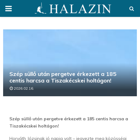
PRIMARY
MENU
Szép süllő után pergetve érkezett a 185
centis harcsa a Tiszakécskei holtágon!
2026.02.16.
Szép süllő után pergetve érkezett a 185 centis harcsa a
Tiszakécskei holtágon!
Horváth Józsinak jó napja volt – jegyezte meg közösségi