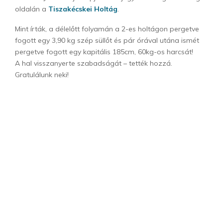
oldalán a
Tiszakécskei Holtág
.
Mint írták, a délelőtt folyamán a 2-es holtágon pergetve
fogott egy 3,90 kg szép süllőt és pár órával utána ismét
pergetve fogott egy kapitális 185cm, 60kg-os harcsát!
A hal visszanyerte szabadságát – tették hozzá.
Gratulálunk neki!