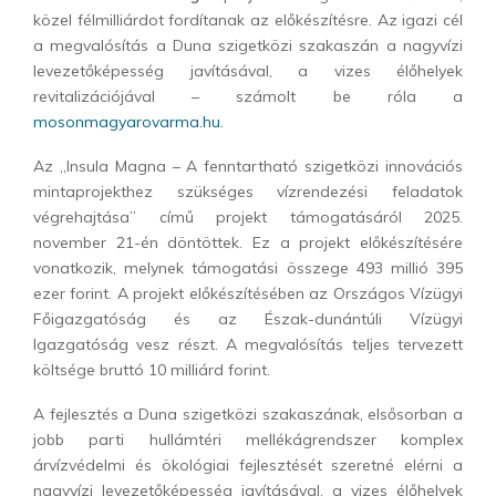
közel félmilliárdot fordítanak az előkészítésre. Az igazi cél
a megvalósítás a Duna szigetközi szakaszán a nagyvízi
levezetőképesség javításával, a vizes élőhelyek
revitalizációjával – számolt be róla a
mosonmagyarovarma.hu.
Az „Insula Magna – A fenntartható szigetközi innovációs
mintaprojekthez szükséges vízrendezési feladatok
végrehajtása” című projekt támogatásáról 2025.
november 21-én döntöttek. Ez a projekt előkészítésére
vonatkozik, melynek támogatási összege 493 millió 395
ezer forint. A projekt előkészítésében az Országos Vízügyi
Főigazgatóság és az Észak-dunántúli Vízügyi
Igazgatóság vesz részt. A megvalósítás teljes tervezett
költsége bruttó 10 milliárd forint.
A fejlesztés a Duna szigetközi szakaszának, elsősorban a
jobb parti hullámtéri mellékágrendszer komplex
árvízvédelmi és ökológiai fejlesztését szeretné elérni a
nagyvízi levezetőképesség javításával, a vizes élőhelyek