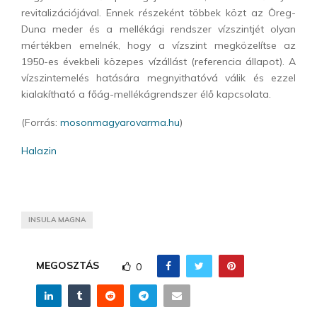
revitalizációjával. Ennek részeként többek közt az Öreg-
Duna meder és a mellékági rendszer vízszintjét olyan
mértékben emelnék, hogy a vízszint megközelítse az
1950-es évekbeli közepes vízállást (referencia állapot). A
vízszintemelés hatására megnyithatóvá válik és ezzel
kialakítható a főág-mellékágrendszer élő kapcsolata.
(Forrás:
mosonmagyarovarma.hu
)
Halazin
INSULA MAGNA
MEGOSZTÁS
0