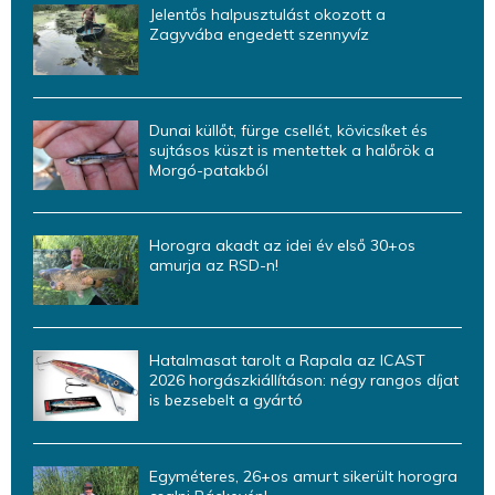
Jelentős halpusztulást okozott a
Zagyvába engedett szennyvíz
Dunai küllőt, fürge csellét, kövicsíket és
sujtásos küszt is mentettek a halőrök a
Morgó-patakból
Horogra akadt az idei év első 30+os
amurja az RSD-n!
Hatalmasat tarolt a Rapala az ICAST
2026 horgászkiállításon: négy rangos díjat
is bezsebelt a gyártó
Egyméteres, 26+os amurt sikerült horogra