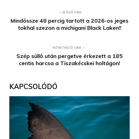
ELŐZŐ CIKK
Mindössze 48 percig tartott a 2026-os jeges
tokhal szezon a michigani Black Laken!!
KÖVETKEZŐ CIKK
Szép süllő után pergetve érkezett a 185
centis harcsa a Tiszakécskei holtágon!
KAPCSOLÓDÓ