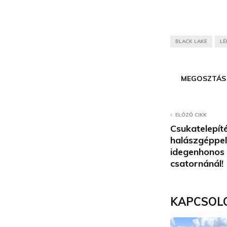
BLACK LAKE
L
MEGOSZTÁS
ELŐZŐ CIKK
Csukatelepít
halászgéppel
idegenhonos h
csatornánál!
KAPCSOL