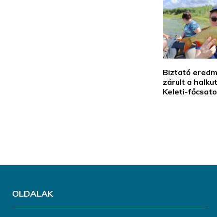
Biztató ered
zárult a halku
Keleti-főcsat
OLDALAK