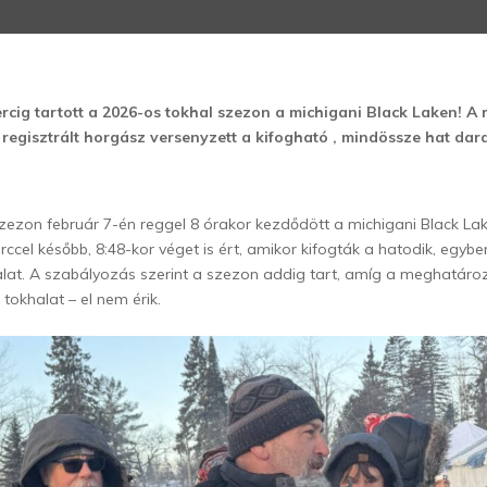
rcig tartott a 2026-os tokhal szezon a michigani Black Laken! A 
 regisztrált horgász versenyzett a kifogható , mindössze hat dara
zezon február 7-én reggel 8 órakor kezdődött a michigani
Black La
ccel később, 8:48-kor véget is ért, amikor kifogták a hatodik, egybe
lat. A szabályozás szerint a szezon addig tart, amíg a meghatároz
 tokhalat – el nem érik.