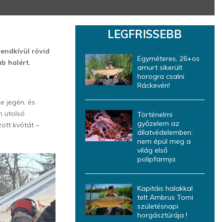
LEGFRISSEBB
rendkívül rövid
Egyméteres, 26+os
b halért.
amurt sikerült
horogra csalni
Ráckevén!
ke
jegén, és
n utolsó
Történelmi
győzelem az
ott kvótát –
állatvédelemben:
nem épül meg a
világ első
polipfarmja
Kapitáis halakkal
telt Ambrus Tomi
születésnapi
horgásztúrája !