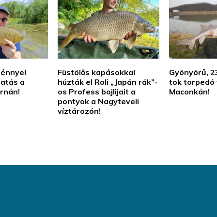
ménnyel
Füstölős kapásokkal
Gyönyörű, 23
tatás a
húzták el Roli „Japán rák”-
tok torpedó v
ornán!
os Profess bojlijait a
Maconkán!
pontyok a Nagyteveli
víztározón!