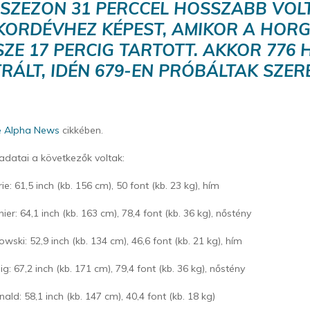
I SZEZON 31 PERCCEL HOSSZABB VOLT
KORDÉVHEZ KÉPEST, AMIKOR A HOR
ZE 17 PERCIG TARTOTT. AKKOR 776
RÁLT, IDÉN 679-EN PRÓBÁLTAK SZER
e Alpha News
cikkében.
 adatai a következők voltak:
ie: 61,5 inch (kb. 156 cm), 50 font (kb. 23 kg), hím
ier: 64,1 inch (kb. 163 cm), 78,4 font (kb. 36 kg), nőstény
ski: 52,9 inch (kb. 134 cm), 46,6 font (kb. 21 kg), hím
g: 67,2 inch (kb. 171 cm), 79,4 font (kb. 36 kg), nőstény
ld: 58,1 inch (kb. 147 cm), 40,4 font (kb. 18 kg)