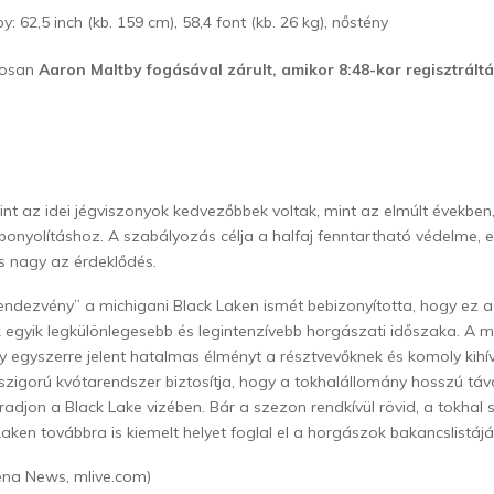
: 62,5 inch (kb. 159 cm), 58,4 font (kb. 26 kg), nőstény
losan
Aaron Maltby fogásával zárult, amikor 8:48-kor regisztráltá
int az idei jégviszonyok kedvezőbbek voltak, mint az elmúlt években
bonyolításhoz. A szabályozás célja a halfaj fenntartható védelme, e
is nagy az érdeklődés.
endezvény” a michigani Black Laken ismét bebizonyította, hogy ez
 egyik legkülönlegesebb és legintenzívebb horgászati időszaka. A 
ny egyszerre jelent hatalmas élményt a résztvevőknek és komoly kihí
szigorú kvótarendszer biztosítja, hogy a tokhalállomány hosszú táv
adjon a Black Lake vizében. Bár a szezon rendkívül rövid, a tokhal
aken továbbra is kiemelt helyet foglal el a horgászok bakancslistájá
ena News, mlive.com)