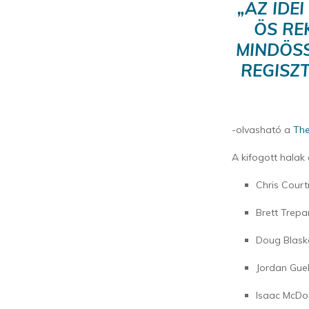
„AZ IDE
ÖS RE
MINDÖSS
REGISZT
-olvasható a
Th
A kifogott halak
Chris Courtr
Brett Trepan
Doug Blaskow
Jordan Gueli
Isaac McDona