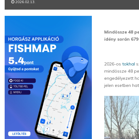
2026.02.13.
Mindössze 48 pe
idény során 679
2026-os
tokhal
s
mindössze 48 per
engedélyezett ha
jelen esetben hat