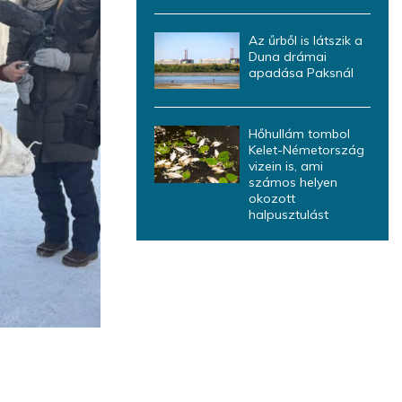
Az űrből is látszik a
Duna drámai
apadása Paksnál
Hőhullám tombol
Kelet-Németország
vizein is, ami
számos helyen
okozott
halpusztulást