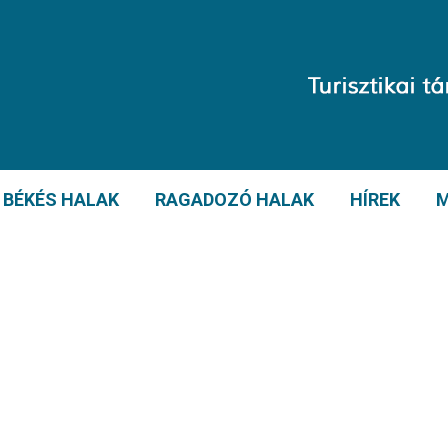
BÉKÉS HALAK
RAGADOZÓ HALAK
HÍREK
M