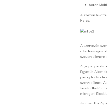
Aaron Maltby
A szezon hivata
halat.
A szervezők szer
a biztonságos le
szezon ellenére 
A „rapid pecás r
Egyesült Államok
percig tartó idé
szervezőknek. A 
fenntartható mar
michigani Black L
(Forrás: The Alp