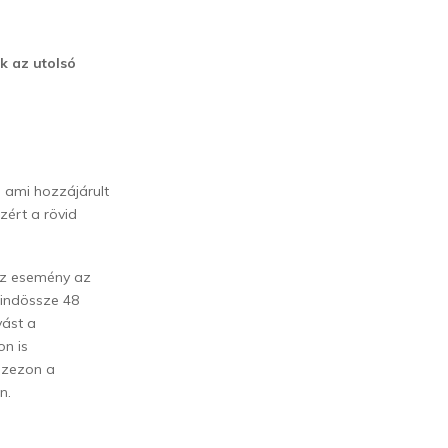
k az utolsó
, ami hozzájárult
zért a rövid
 az esemény az
mindössze 48
vást a
on is
 szezon a
n.