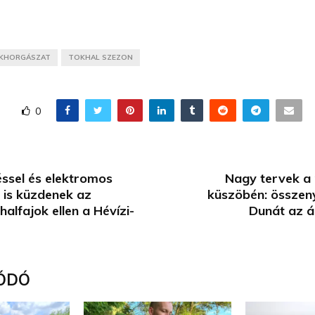
ÉKHORGÁSZAT
TOKHAL SZEZON
0
éssel és elektromos
Nagy tervek a
 is küzdenek az
küszöbén: összeny
alfajok ellen a Hévízi-
Dunát az á
ÓDÓ