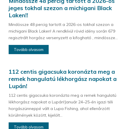
Mindössze 48 percig tartott a 2026-os
jeges tokhal szezon a michigani Black
Laken!!
Mindössze 48 percig tartott a 2026-os tokhal szezon a
michigani Black Laken! A rendkívül rövid idény során 679
regisztrált horgász versenyzett a kifogható , mindössze...
Tovább olvasom
112 centis gigacsuka koronázta meg a
remek hangulatú lékhorgász napokat a
Lupán!
112 centis gigacsuka koronázta meg a remek hangulatú
lékhorgász napokat a Lupán!Január 24–25-én igazi téli
horgászünneppé vált a Lupa Fishing, ahol ellenőrzött
körülmények között, kijelölt...
Tovább olvasom