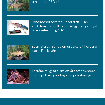
amurja az RSD-n!
Hatalmasat tarolt a Rapala az ICAST
2026 horgászkiállításon: négy rangos díjat
is bezsebelt a gyártó
Egyméteres, 26+os amurt sikerült horogra
csalni Ráckevén!
Történelmi győzelem az állatvédelemben:
nem épül meg a világ első polipfarmja