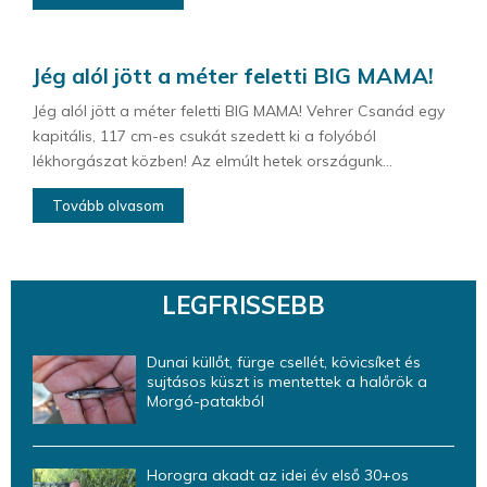
Jég alól jött a méter feletti BIG MAMA!
Jég alól jött a méter feletti BIG MAMA! Vehrer Csanád egy
kapitális, 117 cm-es csukát szedett ki a folyóból
lékhorgászat közben! Az elmúlt hetek országunk...
Tovább olvasom
LEGFRISSEBB
Dunai küllőt, fürge csellét, kövicsíket és
sujtásos küszt is mentettek a halőrök a
Morgó-patakból
Horogra akadt az idei év első 30+os