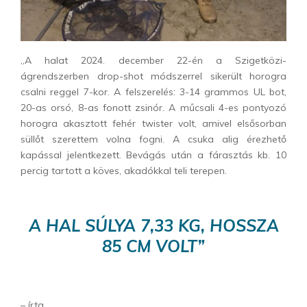
„A halat 2024. december 22-én a Szigetközi-
ágrendszerben drop-shot módszerrel sikerült horogra
csalni reggel 7-kor. A felszerelés: 3-14 grammos UL bot,
20-as orsó, 8-as fonott zsinór. A műcsali 4-es pontyozó
horogra akasztott fehér twister volt, amivel elsősorban
süllőt szerettem volna fogni. A csuka alig érezhető
kapással jelentkezett. Bevágás után a fárasztás kb. 10
percig tartott a köves, akadókkal teli terepen.
A HAL SÚLYA 7,33 KG, HOSSZA
85 CM VOLT”
– írta.