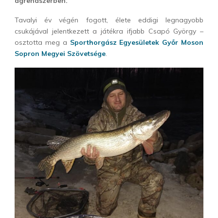
ágrendszerben.
Tavalyi év végén fogott, élete eddigi legnagyobb
csukájával jelentkezett a játékra ifjabb Csapó György –
osztotta meg a
Sporthorgász Egyesületek Győr Moson
Sopron Megyei Szövetsége
.