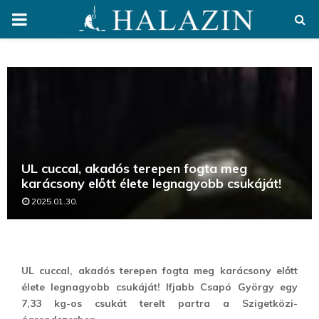
PRIMARY
MENU
UL cuccal, akadós terepen fogta meg
karácsony előtt élete legnagyobb csukáját!
2025.01.30.
UL cuccal, akadós terepen fogta meg karácsony előtt
élete legnagyobb csukáját! Ifjabb Csapó György egy
7,33 kg-os csukát terelt partra a Szigetközi-