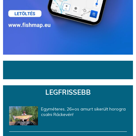
LEGFRISSEBB
Egyméteres, 26+os amurt sikerült horogra
csalni Ráckevén!