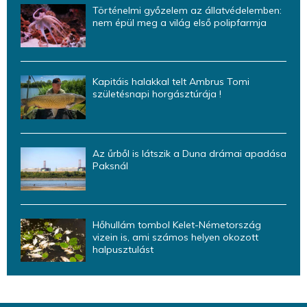
Történelmi győzelem az állatvédelemben:
nem épül meg a világ első polipfarmja
Kapitáis halakkal telt Ambrus Tomi
születésnapi horgásztúrája !
Az űrből is látszik a Duna drámai apadása
Paksnál
Hőhullám tombol Kelet-Németország
vizein is, ami számos helyen okozott
halpusztulást