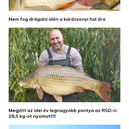
Nem fog drágulni idén a karácsonyi hal ára
Megjött az idei év legnagyobb pontya az RSD-n:
28,5 kg-ot nyomott!!!