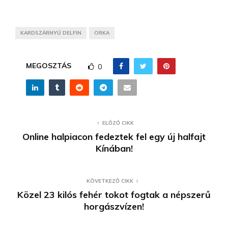
KARDSZÁRNYÚ DELFIN
ORKA
MEGOSZTÁS
0
ELŐZŐ CIKK
Online halpiacon fedeztek fel egy új halfajt
Kínában!
KÖVETKEZŐ CIKK
Közel 23 kilós fehér tokot fogtak a népszerű
horgászvízen!