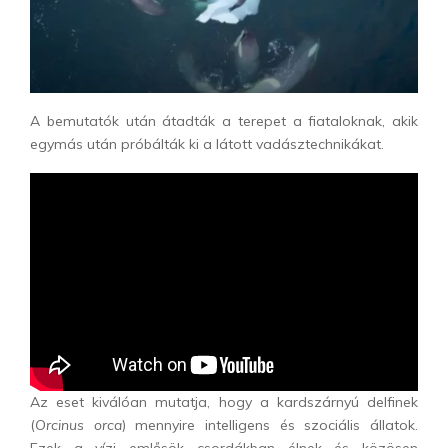
A bemutatók után átadták a terepet a fiataloknak, akik
egymás után próbálták ki a látott vadásztechnikákat.
Az eset kiválóan mutatja, hogy a kardszárnyú delfinek
(
Orcinus orca
) mennyire intelligens és szociális állatok.