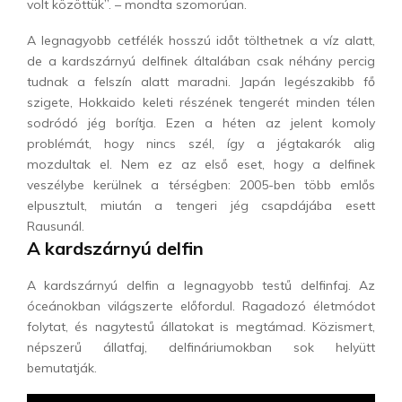
volt közöttük”. – mondta szomorúan.
A legnagyobb cetfélék hosszú időt tölthetnek a víz alatt,
de a kardszárnyú delfinek általában csak néhány percig
tudnak a felszín alatt maradni. Japán legészakibb fő
szigete, Hokkaido keleti részének tengerét minden télen
sodródó jég borítja. Ezen a héten az jelent komoly
problémát, hogy nincs szél, így a jégtakarók alig
mozdultak el. Nem ez az első eset, hogy a delfinek
veszélybe kerülnek a térségben: 2005-ben több emlős
elpusztult, miután a tengeri jég csapdájába esett
Rausunál.
A kardszárnyú delfin
A kardszárnyú delfin a legnagyobb testű delfinfaj. Az
óceánokban világszerte előfordul. Ragadozó életmódot
folytat, és nagytestű állatokat is megtámad. Közismert,
népszerű állatfaj, delfináriumokban sok helyütt
bemutatják.