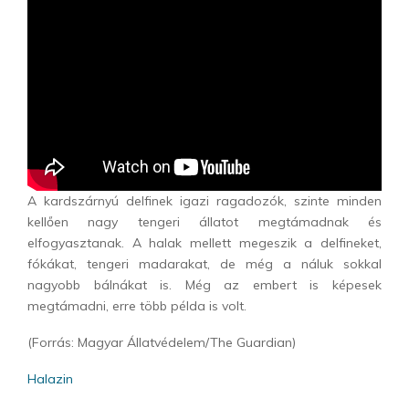
A kardszárnyú delfinek igazi ragadozók, szinte minden
kellően nagy tengeri állatot megtámadnak és
elfogyasztanak. A halak mellett megeszik a delfineket,
fókákat, tengeri madarakat, de még a náluk sokkal
nagyobb bálnákat is. Még az embert is képesek
megtámadni, erre több példa is volt.
(Forrás: Magyar Állatvédelem/The Guardian)
Halazin