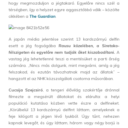
hogy megmozduljon a jégtakaró. Egyelőre nincs szél a
térségben, így a helyzet egyre aggasztóbbá válik – közölte
cikkében a
The Guardian
.
A japán média jelentése szerint 13 kardszárnyú delfin
esett a jég fogságába
Rausu közelében, a Siretoko-
félszigeten és egyelőre nem tudják őket kiszabadítani.
A
vastag jég lehetetlenné teszi a mentésüket a parti őrség
számára. „Nincs más dolgunk, mint megvárni, amíg a jég
felszakad, és ezután távozhatnak majd az állatok” –
hangzott el az NHK közszolgálati csatorna műsorában.
Cucsija Szejcsiró
, a tengeri élővilág szakértője drónnal
filmezte a megsérült állatokat és elárulta: a helyi
populáció kutatása közben vette észre a delfineket.
„Körülbelül 13 kardszárnyú delfint láttam, amelyeknek a
feje kilógott a jégen lévő lyukból. Úgy tűnt, nehezen
kapnak levegőt, és úgy láttam, három vagy négy borjú is