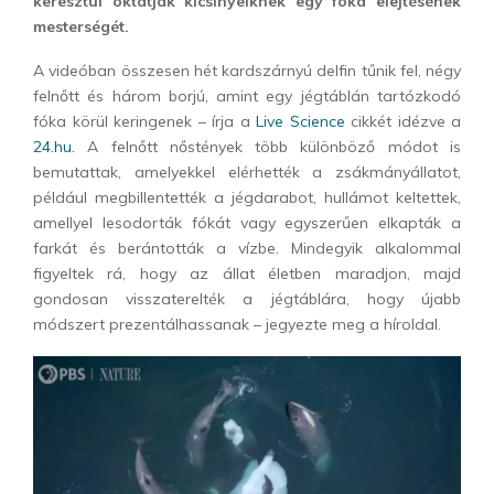
keresztül oktatják kicsinyeiknek egy fóka elejtésének
mesterségét.
A videóban összesen hét kardszárnyú delfin tűnik fel, négy
felnőtt és három borjú, amint egy jégtáblán tartózkodó
fóka körül keringenek – írja a
Live Science
cikkét idézve a
24.hu.
A felnőtt nőstények több különböző módot is
bemutattak, amelyekkel elérhették a zsákmányállatot,
például megbillentették a jégdarabot, hullámot keltettek,
amellyel lesodorták fókát vagy egyszerűen elkapták a
farkát és berántották a vízbe.
Mindegyik alkalommal
figyeltek rá, hogy az állat életben maradjon, majd
gondosan visszaterelték a jégtáblára, hogy újabb
módszert prezentálhassanak – jegyezte meg a híroldal.