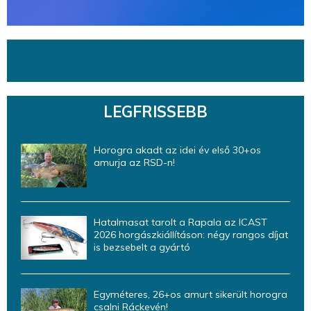
LEGFRISSEBB
Horogra akadt az idei év első 30+os
amurja az RSD-n!
Hatalmasat tarolt a Rapala az ICAST
2026 horgászkiállításon: négy rangos díjat
is bezsebelt a gyártó
Egyméteres, 26+os amurt sikerült horogra
csalni Ráckevén!