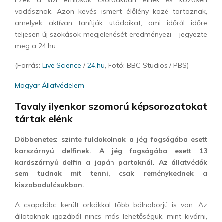
Ezek a vízi emlősök csordákban élnek és közösen
vadásznak. Azon kevés ismert élőlény közé tartoznak,
amelyek aktívan tanítják utódaikat, ami időről időre
teljesen új szokások megjelenését eredményezi – jegyezte
meg a 24.hu.
(Forrás:
Live Science
/
24.hu
, Fotó: BBC Studios / PBS)
Magyar Állatvédelem
Tavaly ilyenkor szomorú képsorozatokat
tártak elénk
Döbbenetes: szinte fuldokolnak a jég fogságába esett
karszárnyú delfinek. A jég fogságába esett 13
kardszárnyú delfin a japán partoknál. Az állatvédők
sem tudnak mit tenni, csak reménykednek a
kiszabadulásukban.
A csapdába került orkákkal több bálnaborjú is van. Az
állatoknak igazából nincs más lehetőségük, mint kivárni,