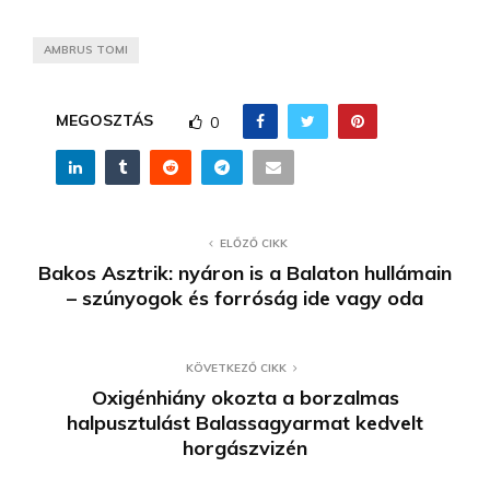
AMBRUS TOMI
MEGOSZTÁS
0
ELŐZŐ CIKK
Bakos Asztrik: nyáron is a Balaton hullámain
– szúnyogok és forróság ide vagy oda
KÖVETKEZŐ CIKK
Oxigénhiány okozta a borzalmas
halpusztulást Balassagyarmat kedvelt
horgászvizén