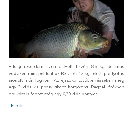
Eddigi rekordom ezen a Holt Tiszán 8.5 kg de más
vadvizen mint például az RSD ott 12 kg feletti pontyot is
sikerült már fognom. Az éjszaka további részében még
egy 3 kilós kis ponty akadt horgomra. Reggeli órákban
apukám is fogott még egy 6,20 kilós pontyot.”
Halazin