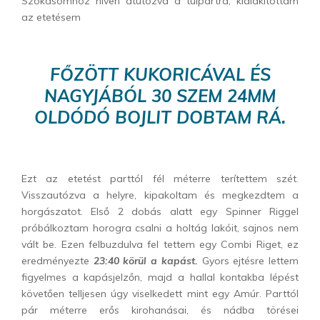
Szokásomhoz híven átutózva a túlpartra, kialakítottam
az etetésem
FŐZÖTT KUKORICÁVAL ÉS
NAGYJÁBÓL 30 SZEM 24MM
OLDÓDÓ BOJLIT DOBTAM RÁ.
Ezt az etetést parttól fél méterre terítettem szét.
Visszautózva a helyre, kipakoltam és megkezdtem a
horgászatot. Első 2 dobás alatt egy Spinner Riggel
próbálkoztam horogra csalni a holtág lakóit, sajnos nem
vált be. Ezen felbuzdulva fel tettem egy Combi Riget, ez
eredményezte
23:40 körül a kapást.
Gyors ejtésre lettem
figyelmes a kapásjelzőn, majd a hallal kontakba lépést
követően telljesen úgy viselkedett mint egy Amúr. Parttól
pár méterre erős kirohanásai, és nádba törései