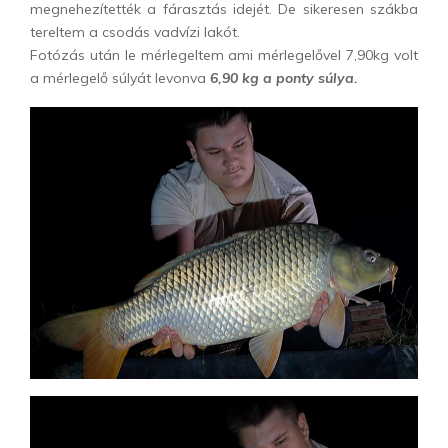
megnehezítették a fárasztás idejét. De sikeresen szákba
tereltem a csodás vadvízi lakót.
Fotózás után le mérlegeltem ami mérlegelővel 7,90kg volt
a mérlegelő súlyát levonva
6,90 kg a ponty súlya.