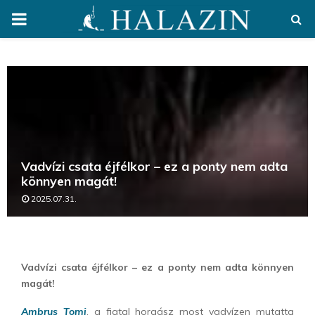
PRIMARY
MENU
Vadvízi csata éjfélkor – ez a ponty nem adta
könnyen magát!
2025.07.31.
Vadvízi csata éjfélkor – ez a ponty nem adta könnyen
magát!
Ambrus Tomi
, a fiatal horgász most vadvízen mutatta