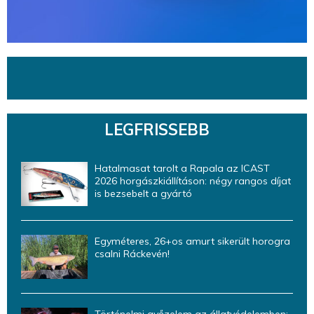
LEGFRISSEBB
Hatalmasat tarolt a Rapala az ICAST
2026 horgászkiállításon: négy rangos díjat
is bezsebelt a gyártó
Egyméteres, 26+os amurt sikerült horogra
csalni Ráckevén!