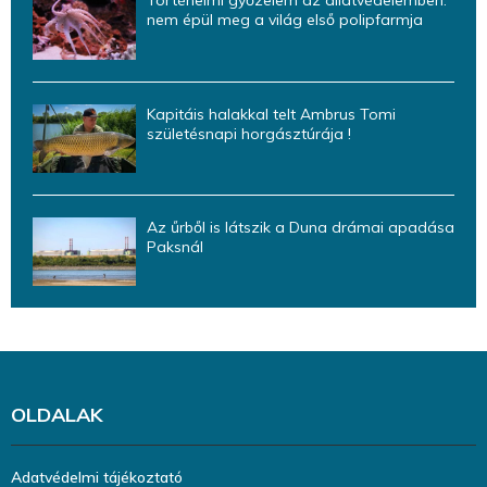
Történelmi győzelem az állatvédelemben:
nem épül meg a világ első polipfarmja
Kapitáis halakkal telt Ambrus Tomi
születésnapi horgásztúrája !
Az űrből is látszik a Duna drámai apadása
Paksnál
OLDALAK
Adatvédelmi tájékoztató